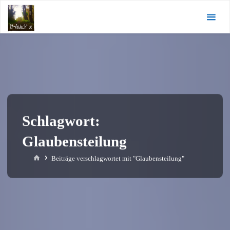
Zum
KI-
Inhalt
Andacht.de
springen
Schlagwort:
Glaubensteilung
Start
Beiträge verschlagwortet mit "Glaubensteilung"