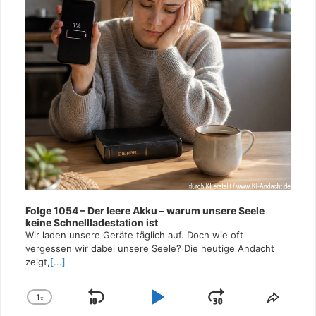
Folge 1054 – Der leere Akku – warum unsere Seele
keine Schnellladestation ist
Wir laden unsere Geräte täglich auf. Doch wie oft
vergessen wir dabei unsere Seele? Die heutige Andacht
zeigt,
[...]
1
x
Skip
Play
Jump
Change
Share