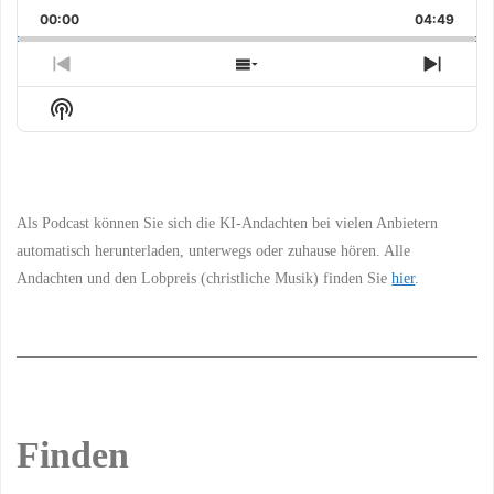
Playback
This
Backward
Pause
Forward
00:00
Rate
04:49
Episo
Previous
Show
Next
Episode
Episodes
Episo
Show
List
Podcast
Information
Als Podcast können Sie sich die KI-Andachten bei vielen Anbietern
automatisch herunterladen, unterwegs oder zuhause hören. Alle
Andachten und den Lobpreis (christliche Musik) finden Sie
hier
.
Finden