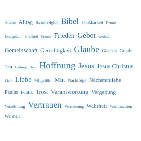
Bibel
Alltag
Dankbarkeit
Barmherzigkeit
Advent
Demut
Gebet
Frieden
Freiheit
Evangelium
Geduld
Freude
Glaube
Gemeinschaft
Gerechtigkeit
Glauben
Gnade
Hoffnung
Jesus
Jesus Christus
Gott
Heilung
Herz
Liebe
Mut
Nächstenliebe
Nachfolge
Licht
Mitgefühl
Verantwortung
Trost
Vergebung
Paulus
Politik
Vertrauen
Wahrheit
Versöhnung
Weihnachten
Veränderung
Weisheit