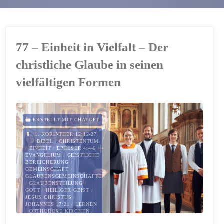
77 – Einheit in Vielfalt – Der
christliche Glaube in seinen
vielfältigen Formen
ERSTELLT MIT CHATGPT
1. KORINTHER 12:12-27
/
BIBEL
/
CHRISTENTUM
/
EINHEIT
/
EPHESER 4:4-6
/
EVANGELIUM
/
GEISTLICHE
BEREICHERUNG
/
GEMEINSCHAFT
/
GLAUBENSGEMEINSCHAFTEN
/
GLAUBENSTEILUNG
/
GOTT
/
HEILIGER GEIST
/
JESUS CHRISTUS
/
JOHANNES 17:21
/
LERNEN
/
ORTHODOXE KIRCHEN
/
PROTESTANTISMUS
/