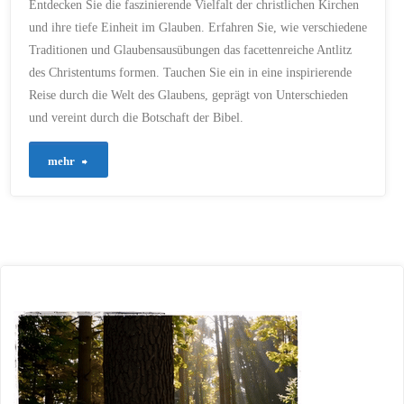
Entdecken Sie die faszinierende Vielfalt der christlichen Kirchen
RESPEKT
/
RÖMISCH-
KATHOLISCHE KIRCHE
/
und ihre tiefe Einheit im Glauben. Erfahren Sie, wie verschiedene
VERSCHIEDENE KIRCHEN
/
VIELFALT
Traditionen und Glaubensausübungen das facettenreiche Antlitz
30. NOVEMBER 2023
des Christentums formen. Tauchen Sie ein in eine inspirierende
Reise durch die Welt des Glaubens, geprägt von Unterschieden
und vereint durch die Botschaft der Bibel.
"77
mehr
–
Einheit
in
Vielfalt
–
Der