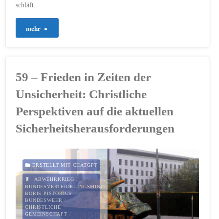
schläft.
"915
mehr
–
Der
59 – Frieden in Zeiten der
Hüter
Unsicherheit: Christliche
auf
Perspektiven auf die aktuellen
Sicherheitsherausforderungen
deinem
Weg"
ERSTELLT MIT CHATGPT
ABWEHRKRIEG
/
BUNDESVERTEIDIGUNGSMINISTER
BORIS PISTORIUS
/
BUNDESWEHR
/
CHRISTLICHE
GEMEINSCHAFT
/