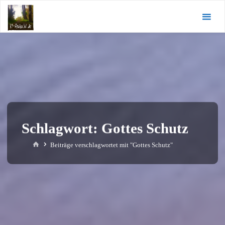
Zum
KI-
Inhalt
Andacht.de
springen
Schlagwort:
Gottes Schutz
Start
Beiträge verschlagwortet mit "Gottes Schutz"