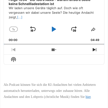
keine Schnellladestation ist
Wir laden unsere Geräte täglich auf. Doch wie oft
vergessen wir dabei unsere Seele? Die heutige Andacht
zeigt,
[...]
1
x
Skip
Play
Jump
Change
Share
Playback
This
Backward
Pause
Forward
00:00
Rate
04:49
Episo
Previous
Show
Next
Episode
Episodes
Episo
Show
List
Podcast
Information
Als Podcast können Sie sich die KI-Andachten bei vielen Anbietern
automatisch herunterladen, unterwegs oder zuhause hören. Alle
Andachten und den Lobpreis (christliche Musik) finden Sie
hier
.