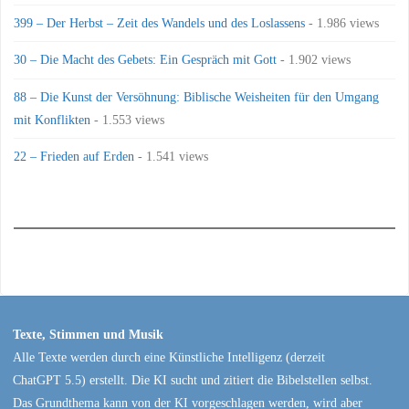
399 – Der Herbst – Zeit des Wandels und des Loslassens
- 1.986 views
30 – Die Macht des Gebets: Ein Gespräch mit Gott
- 1.902 views
88 – Die Kunst der Versöhnung: Biblische Weisheiten für den Umgang
mit Konflikten
- 1.553 views
22 – Frieden auf Erden
- 1.541 views
Texte, Stimmen und Musik
Alle Texte werden durch eine Künstliche Intelligenz (derzeit
ChatGPT 5.5) erstellt. Die KI sucht und zitiert die Bibelstellen selbst.
Das Grundthema kann von der KI vorgeschlagen werden, wird aber