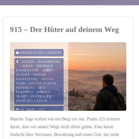
915 – Der Hüter auf deinem Weg
ERSTELLT MIT CHATGPT
ALLTAG
/
BEWAHRUNG
/
BIBEL
/
DIETRICH
BONHOEFFER
/
GEBET
/
GLAUBE
/
GOTTES
BEGLEITUNG
/
GOTTES
NÄHE
/
GOTTES SCHUTZ
/
HOFFNUNG
/
MUT
/
PSALM121
/
SORGEN
/
TROST
/
VERTRAUEN
/
WEGE DES LEBENS
16. MÄRZ 2026
Manche Tage wirken wie ein Berg vor uns. Psalm 121 erinnert
daran, dass wir unsere Wege nicht allein gehen. Eine kurze
Andacht über Vertrauen, Bewahrung und einen Gott, der nicht