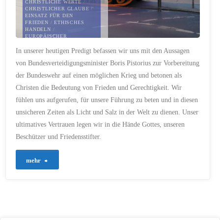
CHRISTLICHE WERTE
/
CHRISTLICHER GLAUBE
/
EINSATZ FÜR DEN
FRIEDEN
/
ETHISCHES
HANDELN
/
EUROPÄISCHER
AGGRESSOR
/
In unserer heutigen Predigt befassen wir uns mit den Aussagen
FRIEDENSSICHERUNG
/
FÜRBITTE LEISTEN
/
von Bundesverteidigungsminister Boris Pistorius zur Vorbereitung
GEBET FÜR DIE
REGIERUNG
/
der Bundeswehr auf einen möglichen Krieg und betonen als
GERECHTIGKEIT FÖRDERN
/
GOTTES SCHUTZ
/
Christen die Bedeutung von Frieden und Gerechtigkeit. Wir
HERAUSFORDERUNGEN
ANNEHMEN
/
KRIEG IN
fühlen uns aufgerufen, für unsere Führung zu beten und in diesen
DER UKRAINE
/
LICHT IN
unsicheren Zeiten als Licht und Salz in der Welt zu dienen. Unser
DER WELT
/
MORALISCHE
FÜHRUNG
/
NATO-
ultimatives Vertrauen legen wir in die Hände Gottes, unseren
BÜNDNISFALL
/
REALITÄTEN DES KRIEGES
Beschützer und Friedensstifter.
/
SALZ DER ERDE
/
SOZIALE
VERANTWORTUNG
/
"59
mehr
SPIRITUELLE STÄRKE
/
UNSICHERHEIT
BEWÄLTIGEN
/
–
VERANTWORTUNG
ÜBERNEHMEN
/
VERTEIDIGUNGSFÄHIGKEIT
Frieden
/
VERTRAUEN AUF GOTT
/
VORBEREITUNG AUF
UNSICHERHEITEN
/
in