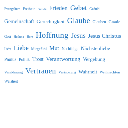
Gebet
Frieden
Freiheit
Evangelium
Geduld
Freude
Glaube
Gemeinschaft
Gerechtigkeit
Glauben
Gnade
Hoffnung
Jesus
Jesus Christus
Gott
Heilung
Herz
Liebe
Mut
Nächstenliebe
Nachfolge
Licht
Mitgefühl
Verantwortung
Trost
Vergebung
Paulus
Politik
Vertrauen
Wahrheit
Versöhnung
Weihnachten
Veränderung
Weisheit