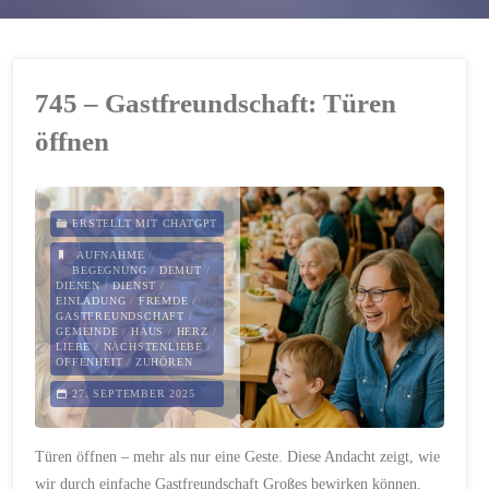
745 – Gastfreundschaft: Türen
öffnen
ERSTELLT MIT CHATGPT
AUFNAHME
/
BEGEGNUNG
/
DEMUT
/
DIENEN
/
DIENST
/
EINLADUNG
/
FREMDE
/
GASTFREUNDSCHAFT
/
GEMEINDE
/
HAUS
/
HERZ
/
LIEBE
/
NÄCHSTENLIEBE
/
OFFENHEIT
/
ZUHÖREN
27. SEPTEMBER 2025
Türen öffnen – mehr als nur eine Geste. Diese Andacht zeigt, wie
wir durch einfache Gastfreundschaft Großes bewirken können.