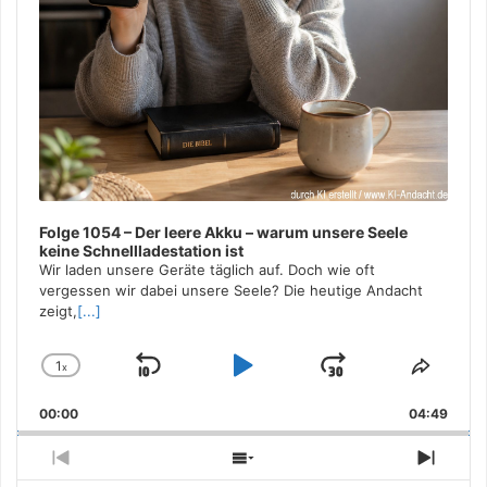
Folge 1054 – Der leere Akku – warum unsere Seele
keine Schnellladestation ist
Wir laden unsere Geräte täglich auf. Doch wie oft
vergessen wir dabei unsere Seele? Die heutige Andacht
zeigt,
[...]
1
x
Skip
Play
Jump
Change
Share
Playback
This
Backward
Pause
Forward
00:00
Rate
04:49
Episo
Previous
Show
Next