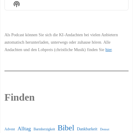
Episode
Episodes
Episo
Show
List
Podcast
Information
Als Podcast können Sie sich die KI-Andachten bei vielen Anbietern
automatisch herunterladen, unterwegs oder zuhause hören. Alle
Andachten und den Lobpreis (christliche Musik) finden Sie
hier
.
Finden
Bibel
Alltag
Dankbarkeit
Barmherzigkeit
Advent
Demut