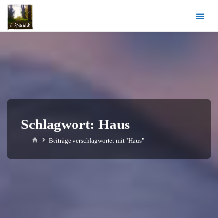
Zum
KI-
Inhalt
Andacht.de
springen
Schlagwort:
Haus
Start
Beiträge verschlagwortet mit "Haus"