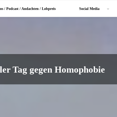
os / Podcast / Andachten / Lobpreis
Social Media
aler Tag gegen Homophobie