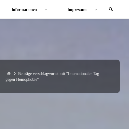
Informationen
Impressum
Start
Beiträge verschlagwortet mit "Internationaler Tag
gegen Homophobie"