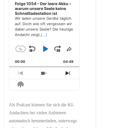
Folge 1054 – Der leere Akku –
warum unsere Seele keine
Schnellladestation ist
Wir laden unsere Geräte täglich
auf. Doch wie oft vergessen wir
dabei unsere Seele? Die heutige
Andacht zeigt,
[...]
1
x
Skip
Play
Jump
Change
Share
Playback
This
Backward
Pause
Forward
00:00
Rate
04:49
Episode
Previous
Show
Next
Episode
Episodes
Episode
Show
List
Podcast
Information
Als Podcast können Sie sich die KI-
Andachten bei vielen Anbietern
automatisch herunterladen, unterwegs