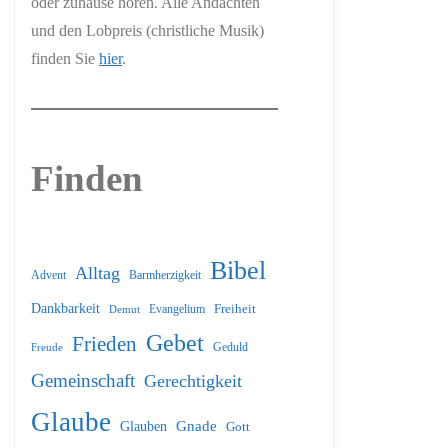
oder zuhause hören. Alle Andachten
und den Lobpreis (christliche Musik)
finden Sie
hier
.
Finden
Bibel
Alltag
Barmherzigkeit
Advent
Dankbarkeit
Freiheit
Evangelium
Demut
Gebet
Frieden
Geduld
Freude
Gemeinschaft
Gerechtigkeit
Glaube
Glauben
Gnade
Gott