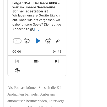
Folge 1054 – Der leere Akku –
warum unsere Seele keine
Schnellladestation ist
Wir laden unsere Geräte täglich
auf. Doch wie oft vergessen wir
dabei unsere Seele? Die heutige
Andacht zeigt,
[...]
1
x
Skip
Play
Jump
Change
Share
Playback
This
Backward
Pause
Forward
00:00
Rate
04:49
Episode
Previous
Show
Next
Episode
Episodes
Episode
Show
List
Podcast
Information
Als Podcast können Sie sich die KI-
Andachten bei vielen Anbietern
automatisch herunterladen, unterwegs