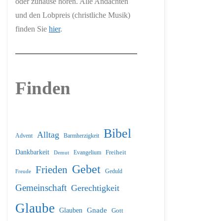
oder zuhause hören. Alle Andachten
und den Lobpreis (christliche Musik)
finden Sie
hier
.
Finden
Bibel
Alltag
Barmherzigkeit
Advent
Dankbarkeit
Freiheit
Evangelium
Demut
Gebet
Frieden
Geduld
Freude
Gemeinschaft
Gerechtigkeit
Glaube
Glauben
Gnade
Gott