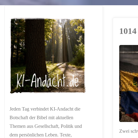
1014
ERSTELLT MIT
CHATGPT
Jeden Tag verbindet KI-Andacht die
Botschaft der Bibel mit aktuellen
Themen aus Gesellschaft, Politik und
Zwei schw
dem persönlichen Leben. Texte,