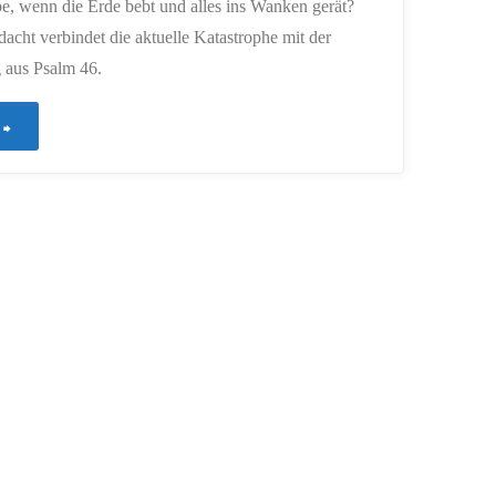
e, wenn die Erde bebt und alles ins Wanken gerät?
acht verbindet die aktuelle Katastrophe mit der
 aus Psalm 46.
"1014
–
Wenn
die
Erde
bebt"