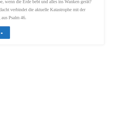
e, wenn die Erde bebt und alles ins Wanken gerät?
acht verbindet die aktuelle Katastrophe mit der
 aus Psalm 46.
"1014
–
Wenn
die
Erde
bebt"