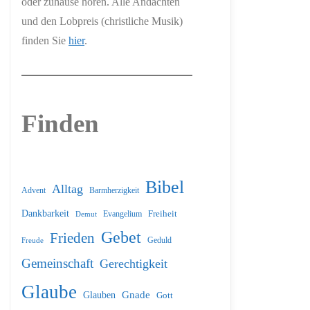
oder zuhause hören. Alle Andachten
und den Lobpreis (christliche Musik)
finden Sie
hier
.
Finden
Bibel
Alltag
Barmherzigkeit
Advent
Dankbarkeit
Freiheit
Evangelium
Demut
Gebet
Frieden
Geduld
Freude
Gemeinschaft
Gerechtigkeit
Glaube
Glauben
Gnade
Gott