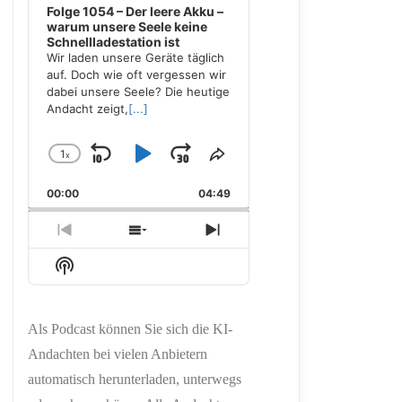
Folge 1054 – Der leere Akku –
warum unsere Seele keine
Schnellladestation ist
Wir laden unsere Geräte täglich
auf. Doch wie oft vergessen wir
dabei unsere Seele? Die heutige
Andacht zeigt,
[...]
1
x
Skip
Play
Jump
Change
Share
Playback
This
Backward
Pause
Forward
00:00
Rate
04:49
Episode
Previous
Show
Next
Episode
Episodes
Episode
Show
List
Podcast
Information
Als Podcast können Sie sich die KI-
Andachten bei vielen Anbietern
automatisch herunterladen, unterwegs