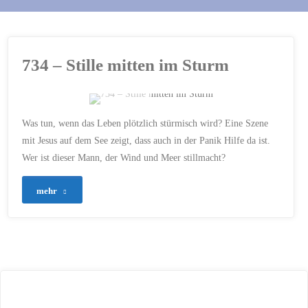
734 – Stille mitten im Sturm
ERSTELLT MIT CHATGPT
Was tun, wenn das Leben plötzlich stürmisch wird? Eine Szene
ANGST
/
BIBLISCHE
mit Jesus auf dem See zeigt, dass auch in der Panik Hilfe da ist.
GESCHICHTEN
/
BOOT
/
Wer ist dieser Mann, der Wind und Meer stillmacht?
GEBET
/
GLAUBE
/
HILFE
/
JESUS
/
JÜNGER
/
KRISEN
/
LEBENSSTURM
/
RETTUNG
/
STILLE
/
STURM
/
"734
mehr
VERTRAUEN
/
ZWEIFEL
16. SEPTEMBER 2025
–
Stille
mitten
im