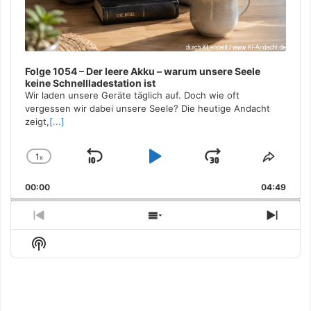
Folge 1054 – Der leere Akku – warum unsere Seele
keine Schnellladestation ist
Wir laden unsere Geräte täglich auf. Doch wie oft
vergessen wir dabei unsere Seele? Die heutige Andacht
zeigt,
[...]
1
x
Skip
Play
Jump
Change
Share
Playback
This
Backward
Pause
Forward
00:00
Rate
04:49
Episo
Previous
Show
Next
Episode
Episodes
Episo
Show
List
Podcast
Information