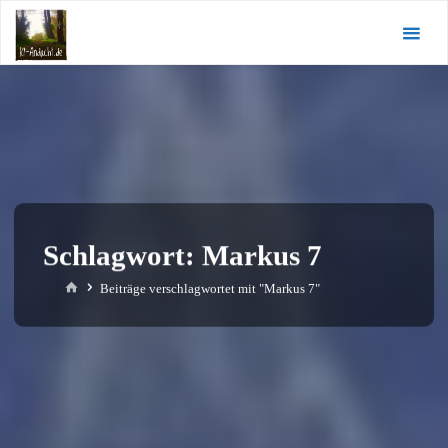
Zum
KI-
Inhalt
Andacht.de
springen
Schlagwort:
Markus 7
Start
Beiträge verschlagwortet mit "Markus 7"