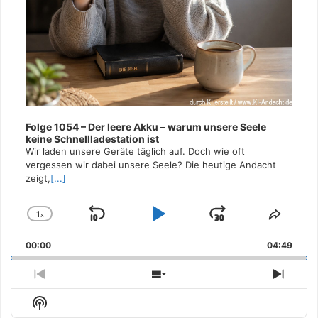
Folge 1054 – Der leere Akku – warum unsere Seele
keine Schnellladestation ist
Wir laden unsere Geräte täglich auf. Doch wie oft
vergessen wir dabei unsere Seele? Die heutige Andacht
zeigt,
[...]
1
x
Skip
Play
Jump
Change
Share
Playback
This
Backward
Pause
Forward
00:00
Rate
04:49
Episo
Previous
Show
Next
Episode
Episodes
Episo
Show
List
Podcast