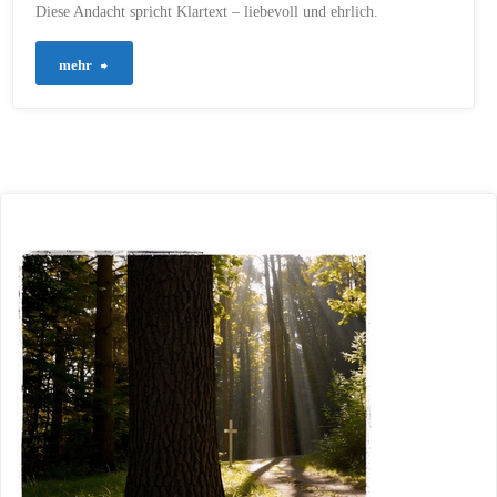
Diese Andacht spricht Klartext – liebevoll und ehrlich.
"747
mehr
–
Was
das
Herz
wirklich
meint"