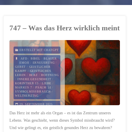
747 – Was das Herz wirklich meint
ERSTELLT MIT CHATGPT
AFD
/
BIBEL
/
BLAUER
EMOJI
/
ERNEUERUNG
/
GEBET
/
GEISTLICHER
KAMPF
/
GEISTLICHES
LEBEN
/
HERZ
/
HOFFNUNG
/
INNERE GESUNDHEIT
/
KORINTHER 13
/
LIEBE
/
MARKUS 7
/
PSALM 51
/
SYMBOLMISSBRAUCH
/
WELTHERZTAG
29. SEPTEMBER 2025
Das Herz ist mehr als ein Organ – es ist das Zentrum unseres
Lebens. Was geschieht, wenn dieses Symbol missbraucht wird?
Und wie gelingt es, ein geistlich gesundes Herz zu bewahren?