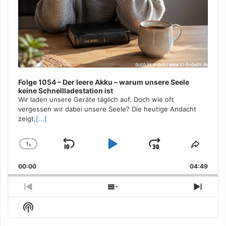
Folge 1054 – Der leere Akku – warum unsere Seele
keine Schnellladestation ist
Wir laden unsere Geräte täglich auf. Doch wie oft
vergessen wir dabei unsere Seele? Die heutige Andacht
zeigt,
[...]
1
x
Skip
Play
Jump
Change
Share
Playback
This
Backward
Pause
Forward
00:00
Rate
04:49
Episo
Previous
Show
Next
Episode
Episodes
Episo
Show
List
Podcast