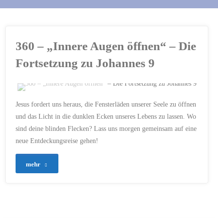
360 – „Innere Augen öffnen“ – Die
Fortsetzung zu Johannes 9
ERSTELLT MIT CHATGPT
Jesus fordert uns heraus, die Fensterläden unserer Seele zu öffnen
13
/
ÄNGSTE
/
und das Licht in die dunklen Ecken unseres Lebens zu lassen. Wo
ERKENNEN
/
GLAUBE
/
sind deine blinden Flecken? Lass uns morgen gemeinsam auf eine
GLAUBENSSÄTZE
/
GOTTES
WAHRHEIT
/
INNERE
neue Entdeckungsreise gehen!
BLINDHEIT
/
JESUS
/
MATTHÄUS 13
/
NEUE
PERSPEKTIVEN
/
VERTRAUEN
/
VORURTEILE
"360
mehr
7. SEPTEMBER 2024
–
„Innere