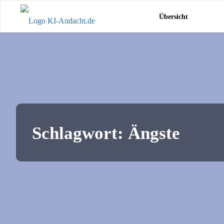
Zum
KI-
Übersicht
Inhalt
Andacht.de
springen
Schlagwort:
Ängste