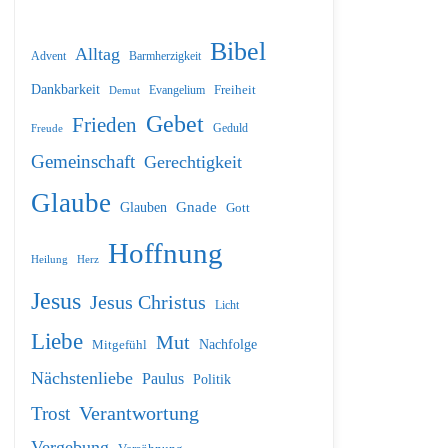
Bibel
Alltag
Barmherzigkeit
Advent
Dankbarkeit
Freiheit
Evangelium
Demut
Gebet
Frieden
Geduld
Freude
Gemeinschaft
Gerechtigkeit
Glaube
Glauben
Gnade
Gott
Hoffnung
Heilung
Herz
Jesus
Jesus Christus
Licht
Liebe
Mut
Nachfolge
Mitgefühl
Nächstenliebe
Paulus
Politik
Verantwortung
Trost
Vergebung