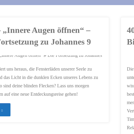
– „Innere Augen öffnen“ –
4
Fortsetzung zu Johannes 9
B
ERSTELLT MIT
dert uns heraus, die Fensterläden unserer Seele zu
Die
CHATGPT
d das Licht in die dunklen Ecken unseres Lebens zu
unt
o sind deine blinden Flecken? Lass uns morgen
wis
m auf eine neue Entdeckungsreise gehen!
bes
men
"360
Ver
Tim
–
Rel