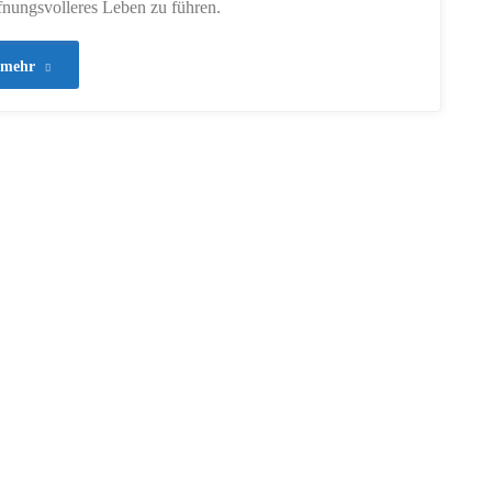
fnungsvolleres Leben zu führen.
"40
mehr
–
Die
Zeit
durch
die
Augen
der
Bibel"