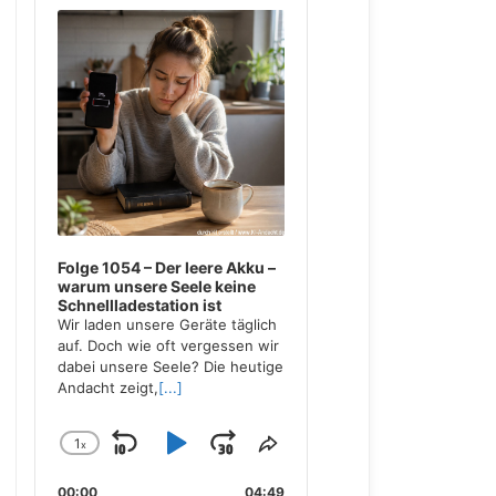
Player
Folge 1054 – Der leere Akku –
warum unsere Seele keine
Schnellladestation ist
Wir laden unsere Geräte täglich
auf. Doch wie oft vergessen wir
dabei unsere Seele? Die heutige
Andacht zeigt,
[...]
1
x
Skip
Play
Jump
Change
Share
Playback
This
Backward
Pause
Forward
00:00
04:49