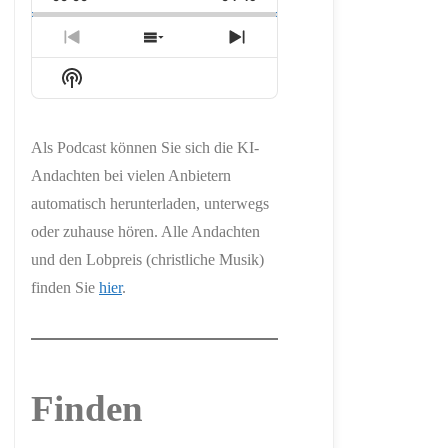
Rate
Episode
Previous
Show
Next
Episode
Episodes
Episode
Show
List
Podcast
Information
Als Podcast können Sie sich die KI-
Andachten bei vielen Anbietern
automatisch herunterladen, unterwegs
oder zuhause hören. Alle Andachten
und den Lobpreis (christliche Musik)
finden Sie
hier
.
Finden