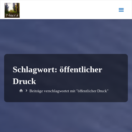
Zum
KI-
Inhalt
Andacht.de
springen
Schlagwort:
öffentlicher
Druck
Start
Beiträge verschlagwortet mit "öffentlicher Druck"