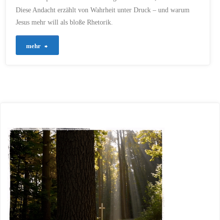
Diese Andacht erzählt von Wahrheit unter Druck – und warum
Jesus mehr will als bloße Rhetorik.
"741
mehr
–
Wenn
die
Wahrheit
unter
Druck
steht"