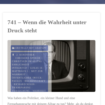
741 – Wenn die Wahrheit unter
Druck steht
ERSTELLT MIT CHATGPT
2. KORINTHER
/
CHECKERS SPEECH
/
CHRISTSEIN IM ALLTAG
/
EHRLICHKEIT
/
INTEGRITÄT
/
LUKAS 16
/
MATTHÄUS 5
/
MUT ZUR
WAHRHEIT
/
ÖFFENTLICHER DRUCK
/
PAULUS
/
RECHENSCHAFT
/
RICHARD NIXON
/
TRANSPARENZ
/
VERSUCHUNG
/
WAHRHEIT
Was haben ein Politiker, ein kleiner Hund und eine
23. SEPTEMBER 2025
Fernsehansprache mit deinem Alltag zu tun? Mehr, als du denkst.