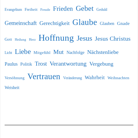
Gebet
Frieden
Freiheit
Evangelium
Geduld
Freude
Glaube
Gemeinschaft
Gerechtigkeit
Glauben
Gnade
Hoffnung
Jesus
Jesus Christus
Gott
Heilung
Herz
Liebe
Mut
Nächstenliebe
Nachfolge
Licht
Mitgefühl
Verantwortung
Trost
Vergebung
Paulus
Politik
Vertrauen
Wahrheit
Versöhnung
Weihnachten
Veränderung
Weisheit