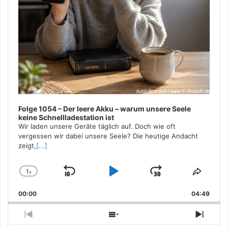
Folge 1054 – Der leere Akku – warum unsere Seele
keine Schnellladestation ist
Wir laden unsere Geräte täglich auf. Doch wie oft
vergessen wir dabei unsere Seele? Die heutige Andacht
zeigt,
[...]
1
x
Skip
Play
Jump
Change
Share
Playback
This
Backward
Pause
Forward
00:00
Rate
04:49
Episo
Previous
Show
Next