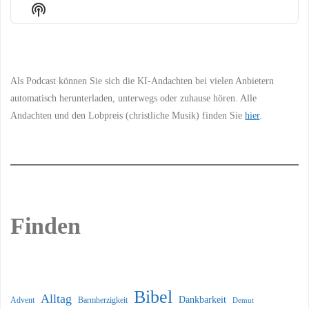
Episode
Episodes
Episo
Show
List
Podcast
Information
Als Podcast können Sie sich die KI-Andachten bei vielen Anbietern
automatisch herunterladen, unterwegs oder zuhause hören. Alle
Andachten und den Lobpreis (christliche Musik) finden Sie
hier
.
Finden
Bibel
Alltag
Dankbarkeit
Barmherzigkeit
Advent
Demut