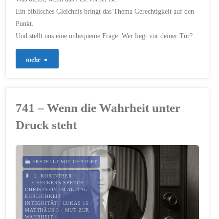
Ein biblisches Gleichnis bringt das Thema Gerechtigkeit auf den
Punkt.
Und stellt uns eine unbequeme Frage: Wer liegt vor deiner Tür?
"875
mehr
–
Jenseits
741 – Wenn die Wahrheit unter
der
Druck steht
Gleichgültigkeit"
ERSTELLT MIT CHATGPT
2. KORINTHER
/
CHECKERS SPEECH
/
CHRISTSEIN IM ALLTAG
/
EHRLICHKEIT
/
INTEGRITÄT
/
LUKAS 16
/
MATTHÄUS 5
/
MUT ZUR
WAHRHEIT
/