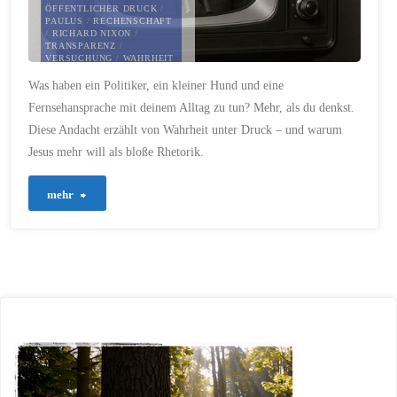
ÖFFENTLICHER DRUCK
/
PAULUS
/
RECHENSCHAFT
/
RICHARD NIXON
/
TRANSPARENZ
/
VERSUCHUNG
/
WAHRHEIT
Was haben ein Politiker, ein kleiner Hund und eine
23. SEPTEMBER 2025
Fernsehansprache mit deinem Alltag zu tun? Mehr, als du denkst.
Diese Andacht erzählt von Wahrheit unter Druck – und warum
Jesus mehr will als bloße Rhetorik.
"741
mehr
–
Wenn
die
Wahrheit
unter