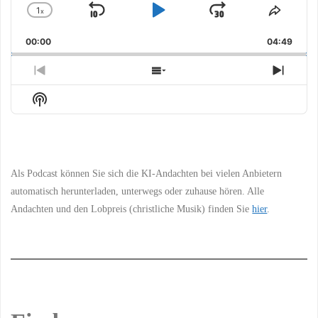
1
x
Skip
Play
Jump
Change
Share
Playback
This
Backward
Pause
Forward
00:00
Rate
04:49
Episo
Previous
Show
Next
Episode
Episodes
Episo
Show
List
Podcast
Information
Als Podcast können Sie sich die KI-Andachten bei vielen Anbietern
automatisch herunterladen, unterwegs oder zuhause hören. Alle
Andachten und den Lobpreis (christliche Musik) finden Sie
hier
.