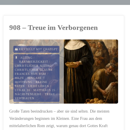
908 – Treue im Verborgenen
ERSTELLT MIT CHATGPT
ALLTAG
/
BARMHERZIGKEIT
/
CHRISTLICHER ALLTAG
/
CHRISTLICHER GLAUBE
/
FRANCES VON ROM
/
HILFE
/
HINGABE
/
HOFFNUNG
/
KLEINE
TATEN
/
LIEBE LEBEN
/
LUKAS 16
/
MATTHÄUS 25
/
NÄCHSTENLIEBE
/
TREUE
/
VERTRAUEN
9. MÄRZ 2026
Große Taten beeindrucken – aber sie sind selten. Die meisten
Veränderungen beginnen im Kleinen. Eine Frau aus dem
mittelalterlichen Rom zeigt, warum genau dort Gottes Kraft