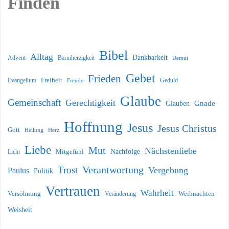
Finden
Bibel
Alltag
Dankbarkeit
Barmherzigkeit
Advent
Demut
Gebet
Frieden
Freiheit
Evangelium
Geduld
Freude
Glaube
Gemeinschaft
Gerechtigkeit
Glauben
Gnade
Hoffnung
Jesus
Jesus Christus
Gott
Heilung
Herz
Liebe
Mut
Nächstenliebe
Nachfolge
Licht
Mitgefühl
Verantwortung
Trost
Vergebung
Paulus
Politik
Vertrauen
Wahrheit
Versöhnung
Weihnachten
Veränderung
Weisheit