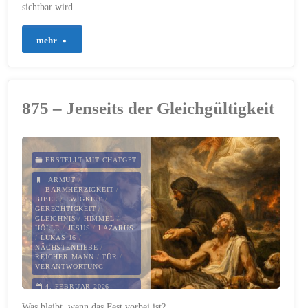
sichtbar wird.
"908
mehr
–
Treue
875 – Jenseits der Gleichgültigkeit
im
Verborgenen"
ERSTELLT MIT CHATGPT
ARMUT
/
BARMHERZIGKEIT
/
BIBEL
/
EWIGKEIT
/
GERECHTIGKEIT
/
GLEICHNIS
/
HIMMEL
/
HÖLLE
/
JESUS
/
LAZARUS
/
LUKAS 16
/
NÄCHSTENLIEBE
/
REICHER MANN
/
TÜR
/
VERANTWORTUNG
4. FEBRUAR 2026
Was bleibt, wenn das Fest vorbei ist?