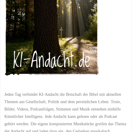
Druck
steht"
Jeden Tag verbindet KI-Andacht die Botschaft der Bibel mit aktuellen
Themen aus Gesellschaft, Politik und dem persönlichen Leben. Texte,
Bilder, Videos, Podcastfolgen, Stimmen und Musik entstehen mithilfe
Künstlicher Intelligenz. Jede Andacht kann gelesen oder als Podcast
gehört werden. Die eigens komponierten Musikstücke greifen das Thema
der Andacht auf und laden dazu ein, den Gedanken musikalisch