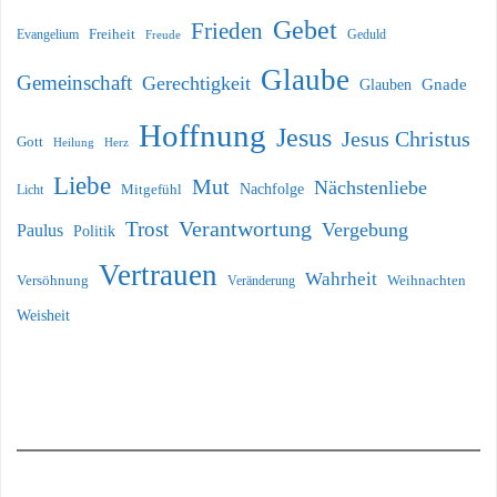
Gebet
Frieden
Freiheit
Evangelium
Geduld
Freude
Glaube
Gemeinschaft
Gerechtigkeit
Glauben
Gnade
Hoffnung
Jesus
Jesus Christus
Gott
Heilung
Herz
Liebe
Mut
Nächstenliebe
Nachfolge
Licht
Mitgefühl
Verantwortung
Trost
Vergebung
Paulus
Politik
Vertrauen
Wahrheit
Versöhnung
Weihnachten
Veränderung
Weisheit