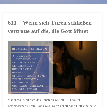
611 – Wenn sich Türen schließen –
vertraue auf die, die Gott öffnet
ERSTELLT MIT CHATGPT
BERUFUNG
/
ENTSCHEIDUNG
/
GLAUBENSLEBEN
/
GLAUBENSMUT
/
HIMMELFAHRT
/
HOFFNUNG
/
MUT
/
OFFENBARUNG
/
OFFENE
TÜREN
/
PFINGSTEN
/
PHILADELPHIA
/
ÜBERGANG
/
VERTRAUEN
/
ZUKUNFT
/
ZUSAGE
16. MAI 2025
Manchmal fühlt sich das Leben an wie ein Flur voller
geschlossener Türen. Doch was, wenn genau dann Gott eine neue