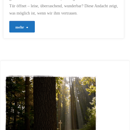
Tür öffnet – leise, überraschend, wunderbar? Diese Andacht zeigt,
was möglich ist, wenn wir ihm vertrauen.
"611
mehr
–
Wenn
sich
Türen
schließen
–
vertraue
auf