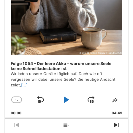
Folge 1054 – Der leere Akku – warum unsere Seele
keine Schnellladestation ist
Wir laden unsere Geräte täglich auf. Doch wie oft
vergessen wir dabei unsere Seele? Die heutige Andacht
zeigt,
[...]
1
x
Skip
Play
Jump
Change
Share
Playback
This
Backward
Pause
Forward
00:00
Rate
04:49
Episo
Previous
Show
Next