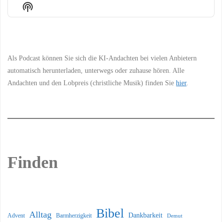
Episode
Episodes
Episo
Show
List
Podcast
Information
Als Podcast können Sie sich die KI-Andachten bei vielen Anbietern
automatisch herunterladen, unterwegs oder zuhause hören. Alle
Andachten und den Lobpreis (christliche Musik) finden Sie
hier
.
Finden
Bibel
Alltag
Dankbarkeit
Barmherzigkeit
Advent
Demut