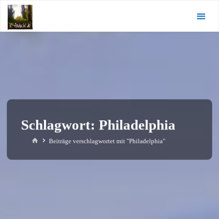
Zum
KI-
Inhalt
Andacht.de
springen
Schlagwort:
Philadelphia
Start
Beiträge verschlagwortet mit "Philadelphia"