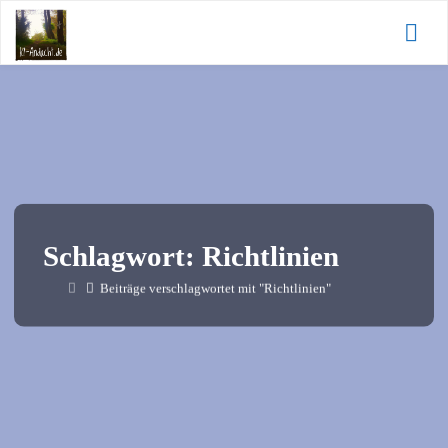
Zum
KI-
Inhalt
Andacht.de
springen
Schlagwort:
Richtlinien
Start
Beiträge verschlagwortet mit "Richtlinien"