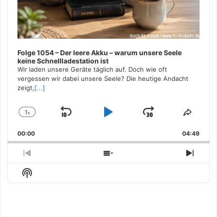
Folge 1054 – Der leere Akku – warum unsere Seele
keine Schnellladestation ist
Wir laden unsere Geräte täglich auf. Doch wie oft
vergessen wir dabei unsere Seele? Die heutige Andacht
zeigt,
[...]
1
x
Skip
Play
Jump
Change
Share
Playback
This
Backward
Pause
Forward
00:00
Rate
04:49
Episo
Previous
Show
Next
Episode
Episodes
Episo
Show
List
Podcast
Information