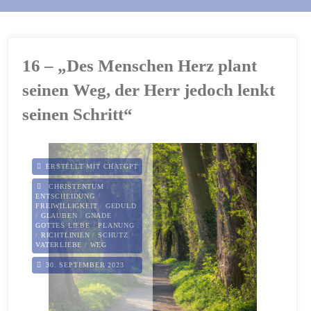
16 – „Des Menschen Herz plant
seinen Weg, der Herr jedoch lenkt
seinen Schritt“
ERSTELLT MIT CHATGPT
CHRISTENTUM
/
ENTSCHEIDUNG
/
FREIWILLIGKEIT
/
GEDULD
/
GLAUBEN
/
GNADE
/
GOTTES LIEBE
/
PLANUNG
/
RICHTLINIEN
/
SCHUTZ
/
VATERLIEBE
/
WEG
30. SEPTEMBER 2023