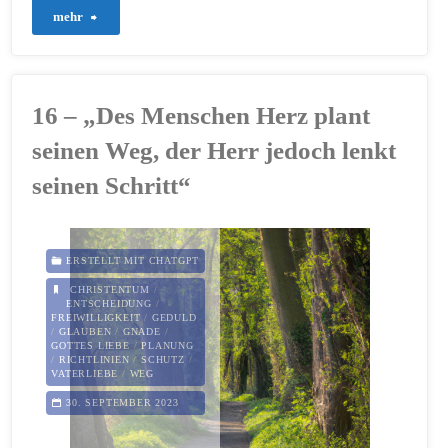
"46
mehr
–
Die
16 – „Des Menschen Herz plant
Neugier
seinen Weg, der Herr jedoch lenkt
auf
seinen Schritt“
Jesus:
Wie
ERSTELLT MIT CHATGPT
CHRISTENTUM
/
Zachäus
ENTSCHEIDUNG
/
FREIWILLIGKEIT
/
GEDULD
/
GLAUBEN
/
GNADE
/
zu
GOTTES LIEBE
/
PLANUNG
/
RICHTLINIEN
/
SCHUTZ
/
ihm
VATERLIEBE
/
WEG
30. SEPTEMBER 2023
fand