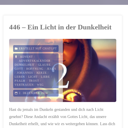
446 – Ein Licht in der Dunkelheit
ERSTELLT MIT CHATGPT
ADVENT
/
ADVENTSKALENDER
/
DUNKELHEIT
/
GLAUBE
/
GOTT
/
HOFFNUNG
/
JESUS
/
JOHANNES
/
KERZE
/
LEBEN
/
LICHT
/
LIEBE
/
PSALM
/
TROST
/
VERTRAUEN
/
WEG
2. DEZEMBER 2024
Hast du jemals im Dunkeln gestanden und dich nach Licht
gesehnt? Diese Andacht erzählt von Gottes Licht, das unsere
Dunkelheit erhellt, und wie wir es weitergeben können. Lass dich