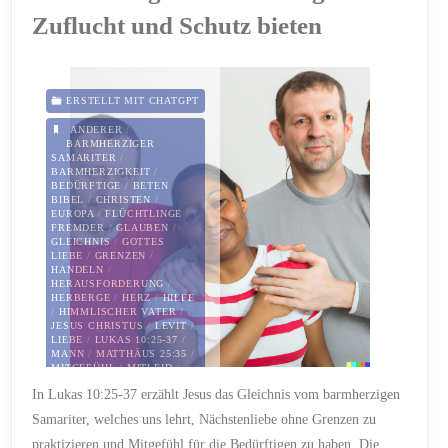
Herz
Zuflucht und Schutz bieten
plant
seinen
ERSTELLT MIT CHATGPT
ANDERER
/
Weg,
BARMHERZIGER
SAMARITER
/
BARMHERZIGKEIT
/
der
BEDÜRFTIGE
/
BETEN
/
BIBEL
/
CHRISTEN
/
Herr
EUROPA
/
FLÜCHTLINGE
/
FREMDER
/
GLAUBEN
/
GLEICHNIS
/
GOTTES
jedoch
LIEBE
/
GRENZEN
/
HANDELN
/
HERAUSFORDERUNG
/
lenkt
HERBERGE
/
HERZ
/
HILFE
/
HIMMLISCHER VATER
/
JESUS CHRISTUS
/
LEVIT
/
seinen
LIEBE
/
LUKAS 10:25-37
/
MANN
/
MATTHÄUS 25:35
/
MITGEFÜHL
/
MITLEID
/
Schritt“"
NÄCHSTENLIEBE
/
In Lukas 10:25-37 erzählt Jesus das Gleichnis vom barmherzigen
NATIONALITÄT
/
PFLICHT
/
POLITISCHE FÜHRER
/
Samariter, welches uns lehrt, Nächstenliebe ohne Grenzen zu
PRIESTER
/
RÄUBER
/
RELIGION
/
SCHUTZ
/
praktizieren und Mitgefühl für die Bedürftigen zu haben. Die