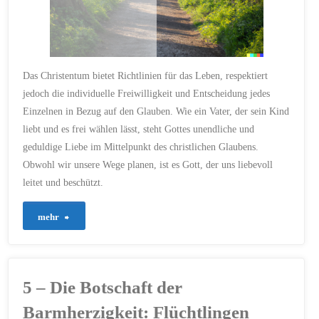
–
Eine
Anleitung
Das Christentum bietet Richtlinien für das Leben, respektiert
für
jedoch die individuelle Freiwilligkeit und Entscheidung jedes
Einzelnen in Bezug auf den Glauben. Wie ein Vater, der sein Kind
Suchende"
liebt und es frei wählen lässt, steht Gottes unendliche und
geduldige Liebe im Mittelpunkt des christlichen Glaubens.
Obwohl wir unsere Wege planen, ist es Gott, der uns liebevoll
leitet und beschützt.
"16
mehr
–
„Des
5 – Die Botschaft der
Menschen
Barmherzigkeit: Flüchtlingen