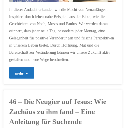
VERTRAUEN
/
WEG
/
WOCHE
/
ZUKUNFT
In dieser Andacht erkunden wir die Macht von Neuanfängen,
15. JANUAR 2024
inspiriert durch lebensnahe Beispiele aus der Bibel, wie die
Geschichten von Noah, Moses und Paulus. Wir werden daran
erinnert, dass jeder neue Tag, besonders jeder Montag, eine
Gelegenheit für positive Veränderungen und frische Perspektiven
in unserem Leben bietet. Durch Hoffnung, Mut und die
Bereitschaft zur Veränderung können wir unsere Zukunft aktiv
gestalten und neue Wege beschreiten.
"123
mehr
–
Neuanfänge
46 – Die Neugier auf Jesus: Wie
in
Zachäus zu ihm fand – Eine
unserem
Anleitung für Suchende