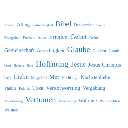
Bibel
Alltag
Dankbarkeit
Barmherzigkeit
Advent
Demut
Gebet
Frieden
Freiheit
Evangelium
Geduld
Freude
Glaube
Gemeinschaft
Gerechtigkeit
Glauben
Gnade
Hoffnung
Jesus
Jesus Christus
Gott
Heilung
Herz
Liebe
Mut
Nächstenliebe
Nachfolge
Licht
Mitgefühl
Verantwortung
Trost
Vergebung
Paulus
Politik
Vertrauen
Wahrheit
Versöhnung
Weihnachten
Veränderung
Weisheit