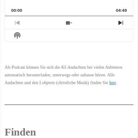
Skip
Play
Jump
Playback
This
Backward
Pause
Forward
00:00
Rate
04:49
Episo
Previous
Show
Next
Episode
Episodes
Episo
Show
List
Podcast
Information
Als Podcast können Sie sich die KI-Andachten bei vielen Anbietern
automatisch herunterladen, unterwegs oder zuhause hören. Alle
Andachten und den Lobpreis (christliche Musik) finden Sie
hier
.
Finden