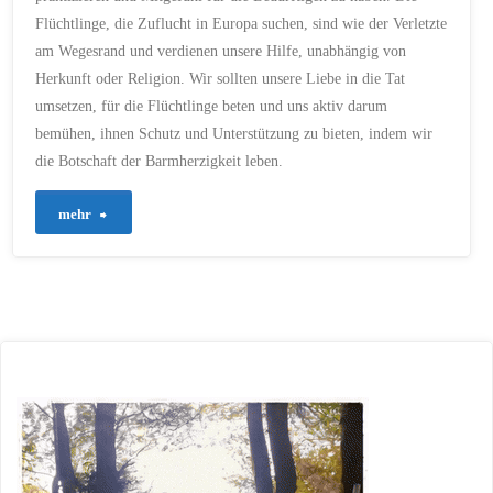
SICHERHEIT
/
TAT
/
VERLETZT
/
WEG
/
Flüchtlinge, die Zuflucht in Europa suchen, sind wie der Verletzte
WEISHEIT
/
WELT
/
am Wegesrand und verdienen unsere Hilfe, unabhängig von
WUNDEN
Herkunft oder Religion. Wir sollten unsere Liebe in die Tat
19. SEPTEMBER 2023
umsetzen, für die Flüchtlinge beten und uns aktiv darum
bemühen, ihnen Schutz und Unterstützung zu bieten, indem wir
die Botschaft der Barmherzigkeit leben.
"5
mehr
–
Die
Botschaft
der
Barmherzigkeit:
Flüchtlingen