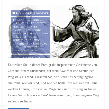
täglichen
Leben"
ERSTELLT MIT CHATGPT
ANNAHME
/
BIBEL
/
ERLÖSER
/
ERLÖSUNG
/
FRIEDEN
/
GLAUBE
/
GNADE
/
HEIL
/
HINGABE
/
HOFFNUNG
/
JESUS
/
LIEBE
/
NEUGIER
/
REUE
/
SCHULD
/
SUCHENDE
/
UMKEHR
/
VERÄNDERUNG
/
VERGEBUNG
/
WEG
/
ZACHÄUS
/
ZWEIFEL
30. OKTOBER 2023
Entdecken Sie in dieser Predigt die inspirierende Geschichte von
Zachäus, einem Suchenden, der trotz Zweifeln und Schuld den
Weg zu Jesus fand. Erfahren Sie, wie Jesus uns bedingungslos
annimmt, wie wir sind, und wie Sie heute Ihre Neugier auf Jesus
wecken können, um Frieden, Vergebung und Erlösung zu finden.
Lassen Sie sich von Zachäus‘ Reise ermutigen, Ihren eigenen Weg
zu Jesus zu finden.