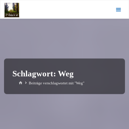
Zum
KI-
Inhalt
Andacht.de
springen
Schlagwort:
Weg
Start
Beiträge verschlagwortet mit "Weg"