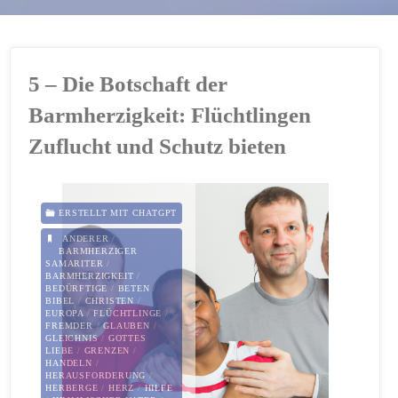
5 – Die Botschaft der
Barmherzigkeit: Flüchtlingen
Zuflucht und Schutz bieten
ERSTELLT MIT CHATGPT
ANDERER
/
BARMHERZIGER
SAMARITER
/
BARMHERZIGKEIT
/
BEDÜRFTIGE
/
BETEN
/
BIBEL
/
CHRISTEN
/
EUROPA
/
FLÜCHTLINGE
/
FREMDER
/
GLAUBEN
/
GLEICHNIS
/
GOTTES
LIEBE
/
GRENZEN
/
HANDELN
/
HERAUSFORDERUNG
/
HERBERGE
/
HERZ
/
HILFE