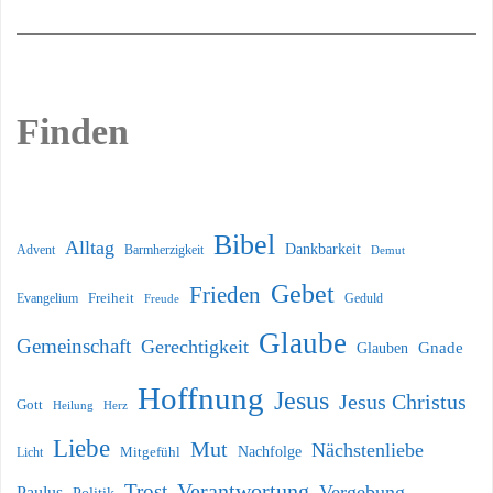
Finden
Bibel
Alltag
Dankbarkeit
Barmherzigkeit
Advent
Demut
Gebet
Frieden
Freiheit
Evangelium
Geduld
Freude
Glaube
Gemeinschaft
Gerechtigkeit
Glauben
Gnade
Hoffnung
Jesus
Jesus Christus
Gott
Heilung
Herz
Liebe
Mut
Nächstenliebe
Nachfolge
Licht
Mitgefühl
Verantwortung
Trost
Vergebung
Paulus