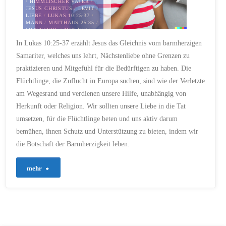
/
HIMMLISCHER VATER
/
JESUS CHRISTUS
/
LEVIT
/
LIEBE
/
LUKAS 10:25-37
/
MANN
/
MATTHÄUS 25:35
/
MITGEFÜHL
/
MITLEID
/
NÄCHSTENLIEBE
/
In Lukas 10:25-37 erzählt Jesus das Gleichnis vom barmherzigen
NATIONALITÄT
/
PFLICHT
/
POLITISCHE FÜHRER
/
Samariter, welches uns lehrt, Nächstenliebe ohne Grenzen zu
PRIESTER
/
RÄUBER
/
RELIGION
/
SCHUTZ
/
praktizieren und Mitgefühl für die Bedürftigen zu haben. Die
SICHERHEIT
/
TAT
/
VERLETZT
/
WEG
/
Flüchtlinge, die Zuflucht in Europa suchen, sind wie der Verletzte
WEISHEIT
/
WELT
/
am Wegesrand und verdienen unsere Hilfe, unabhängig von
WUNDEN
Herkunft oder Religion. Wir sollten unsere Liebe in die Tat
19. SEPTEMBER 2023
umsetzen, für die Flüchtlinge beten und uns aktiv darum
bemühen, ihnen Schutz und Unterstützung zu bieten, indem wir
die Botschaft der Barmherzigkeit leben.
"5
mehr
–
Die