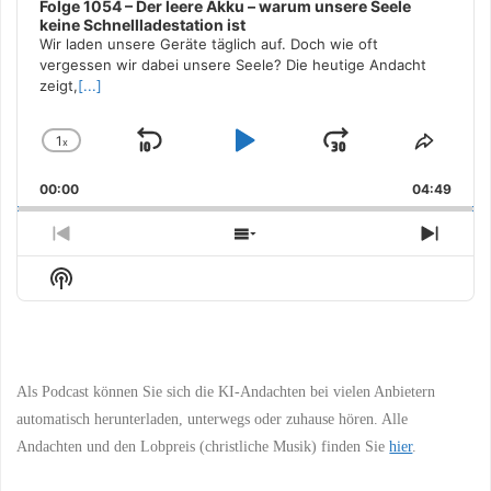
Folge 1054 – Der leere Akku – warum unsere Seele
keine Schnellladestation ist
Wir laden unsere Geräte täglich auf. Doch wie oft
vergessen wir dabei unsere Seele? Die heutige Andacht
zeigt,
[...]
1
x
Skip
Play
Jump
Change
Share
Playback
This
Backward
Pause
Forward
00:00
Rate
04:49
Episo
Previous
Show
Next
Episode
Episodes
Episo
Show
List
Podcast
Information
Als Podcast können Sie sich die KI-Andachten bei vielen Anbietern
automatisch herunterladen, unterwegs oder zuhause hören. Alle
Andachten und den Lobpreis (christliche Musik) finden Sie
hier
.