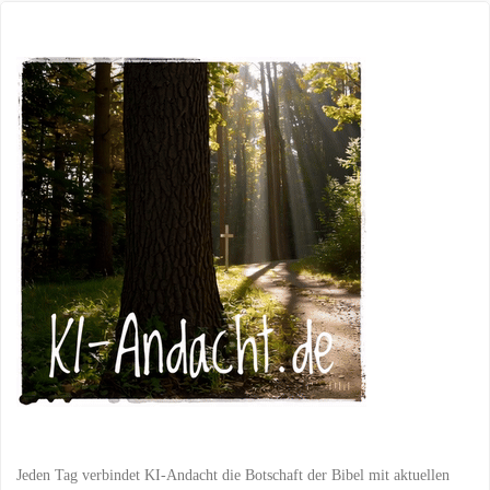
Botschaft
der
Barmherzigkeit:
Flüchtlingen
Zuflucht
und
Schutz
bieten"
Jeden Tag verbindet KI-Andacht die Botschaft der Bibel mit aktuellen