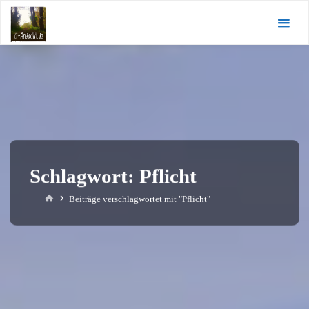
Zum
KI-
Inhalt
Andacht.de
springen
Schlagwort:
Pflicht
Start
Beiträge verschlagwortet mit "Pflicht"