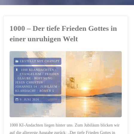
1000 – Der tiefe Frieden Gottes in
einer unruhigen Welt
ERSTELLT MIT CHATGPT
1000 KI-ANDACHTEN
/
EVANGELIUM
/
FRIEDEN
/
GLAUBE
/
HOFFNUNG
/
JESUS CHRISTUS
/
JOHANNES 14
/
JUBILÄUM
/
KI-ANDACHT
/
RÖMER 5
9. JUNI 2026
1000 KI-Andachten liegen hinter uns. Zum Jubiläum blicken wir
auf die allererste Ausgabe zurück: „Der tiefe Frieden Gottes in