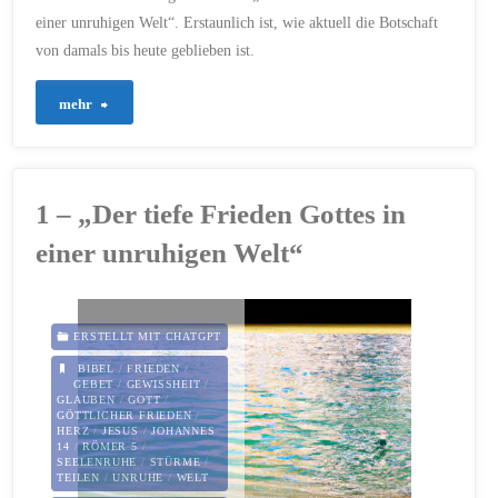
einer unruhigen Welt“. Erstaunlich ist, wie aktuell die Botschaft
von damals bis heute geblieben ist.
"1000
mehr
–
Der
1 – „Der tiefe Frieden Gottes in
tiefe
einer unruhigen Welt“
Frieden
Gottes
ERSTELLT MIT CHATGPT
in
BIBEL
/
FRIEDEN
/
GEBET
/
GEWISSHEIT
/
GLAUBEN
/
GOTT
/
einer
GÖTTLICHER FRIEDEN
/
HERZ
/
JESUS
/
JOHANNES
14
/
RÖMER 5
/
unruhigen
SEELENRUHE
/
STÜRME
/
TEILEN
/
UNRUHE
/
WELT