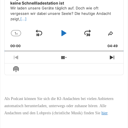
keine Schnellladestation ist
Wir laden unsere Geräte täglich auf. Doch wie oft
vergessen wir dabei unsere Seele? Die heutige Andacht
zeigt,
[...]
1
x
Skip
Play
Jump
Change
Share
Playback
This
Backward
Pause
Forward
00:00
Rate
04:49
Episo
Previous
Show
Next
Episode
Episodes
Episo
Show
List
Podcast
Information
Als Podcast können Sie sich die KI-Andachten bei vielen Anbietern
automatisch herunterladen, unterwegs oder zuhause hören. Alle
Andachten und den Lobpreis (christliche Musik) finden Sie
hier
.