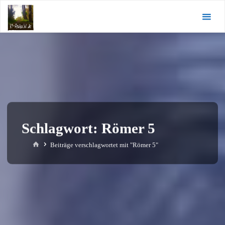
Zum
KI-
Inhalt
Andacht.de
springen
Schlagwort:
Römer 5
Start
Beiträge verschlagwortet mit "Römer 5"