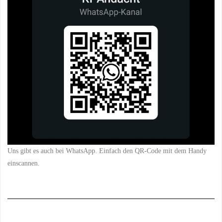
Uns gibt es auch bei WhatsApp. Einfach den QR-Code mit dem Handy
einscannen.