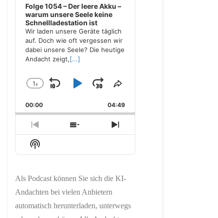
Folge 1054 – Der leere Akku –
warum unsere Seele keine
Schnellladestation ist
Wir laden unsere Geräte täglich
auf. Doch wie oft vergessen wir
dabei unsere Seele? Die heutige
Andacht zeigt,
[...]
1
x
Skip
Play
Jump
Change
Share
Playback
This
Backward
Pause
Forward
00:00
Rate
04:49
Episode
Previous
Show
Next
Episode
Episodes
Episode
Show
List
Podcast
Information
Als Podcast können Sie sich die KI-
Andachten bei vielen Anbietern
automatisch herunterladen, unterwegs