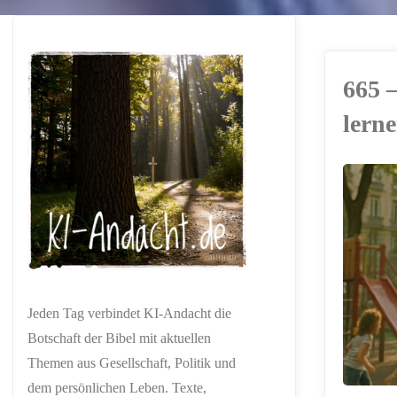
665 
lern
ERSTELLT MIT
CHATGPT
Jeden Tag verbindet KI-Andacht die
Botschaft der Bibel mit aktuellen
Themen aus Gesellschaft, Politik und
dem persönlichen Leben. Texte,