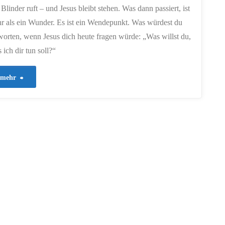
 Blinder ruft – und Jesus bleibt stehen. Was dann passiert, ist
r als ein Wunder. Es ist ein Wendepunkt. Was würdest du
worten, wenn Jesus dich heute fragen würde: „Was willst du,
 ich dir tun soll?“
"580
mehr
–
Was
willst
du,
dass
ich