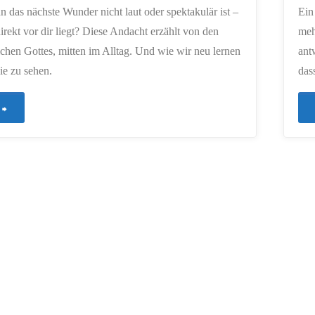
 das nächste Wunder nicht laut oder spektakulär ist –
Ein
irekt vor dir liegt? Diese Andacht erzählt von den
meh
ichen Gottes, mitten im Alltag. Und wie wir neu lernen
ant
ie zu sehen.
dass
"665
–
Wunder
im
Alltag
–
Sehen