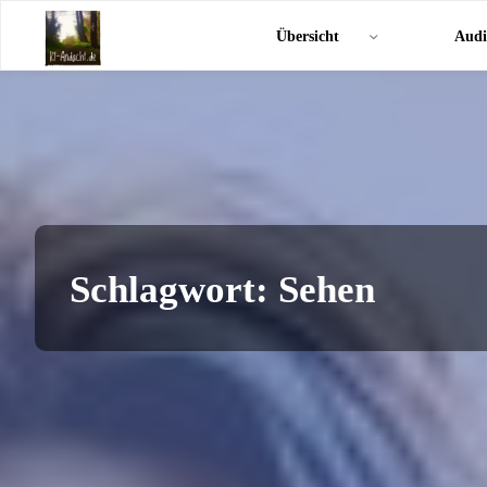
Zum
KI-
Übersicht
Audi
Inhalt
Andacht.de
springen
Schlagwort:
Sehen