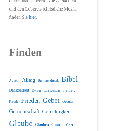
oder zuhause hören. Alle Andachten
und den Lobpreis (christliche Musik)
finden Sie
hier
.
Finden
Bibel
Alltag
Barmherzigkeit
Advent
Dankbarkeit
Freiheit
Evangelium
Demut
Gebet
Frieden
Geduld
Freude
Gemeinschaft
Gerechtigkeit
Glaube
Glauben
Gnade
Gott