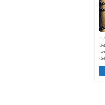
In 
Gef
Gef
Gef