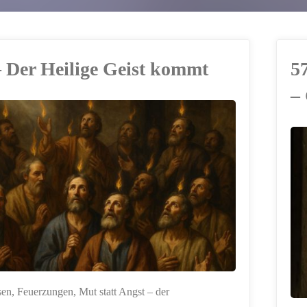
– Der Heilige Geist kommt
5
–
ERSTELLT MIT
CHATGPT
en, Feuerzungen, Mut statt Angst – der