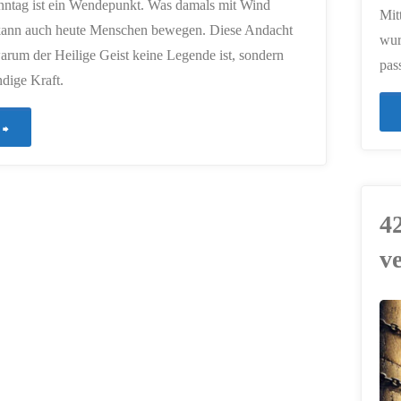
nntag ist ein Wendepunkt. Was damals mit Wind
Mit
kann auch heute Menschen bewegen. Diese Andacht
wur
warum der Heilige Geist keine Legende ist, sondern
pas
ndige Kraft.
"634
–
Der
42
Heilige
v
Geist
kommt"
ERSTELLT MIT
CHATGPT