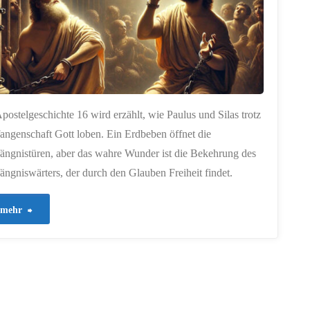
mitten
in
der
Nacht"
Apostelgeschichte 16 wird erzählt, wie Paulus und Silas trotz
angenschaft Gott loben. Ein Erdbeben öffnet die
ängnistüren, aber das wahre Wunder ist die Bekehrung des
ängniswärters, der durch den Glauben Freiheit findet.
"421
mehr
–
Freiheit,
die