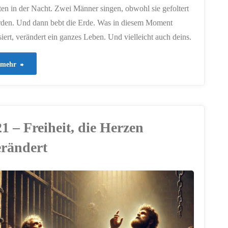
ten in der Nacht. Zwei Männer singen, obwohl sie gefoltert
den. Und dann bebt die Erde. Was in diesem Moment
siert, verändert ein ganzes Leben. Und vielleicht auch deins.
"572
mehr
–
Wenn
1 – Freiheit, die Herzen
die
erändert
Mauern
wackeln
–
Gott