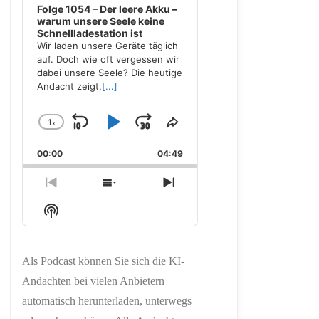
Folge 1054 – Der leere Akku –
warum unsere Seele keine
Schnellladestation ist
Wir laden unsere Geräte täglich
auf. Doch wie oft vergessen wir
dabei unsere Seele? Die heutige
Andacht zeigt,
[...]
1
x
Skip
Play
Jump
Change
Share
Playback
This
Backward
Pause
Forward
00:00
Rate
04:49
Episode
Previous
Show
Next
Episode
Episodes
Episode
Show
List
Podcast
Information
Als Podcast können Sie sich die KI-
Andachten bei vielen Anbietern
automatisch herunterladen, unterwegs