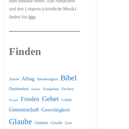
oder zuhause hören. Alle Andachten
und den Lobpreis (christliche Musik)
finden Sie
hier
.
Finden
Bibel
Alltag
Barmherzigkeit
Advent
Dankbarkeit
Freiheit
Evangelium
Demut
Gebet
Frieden
Geduld
Freude
Gemeinschaft
Gerechtigkeit
Glaube
Glauben
Gnade
Gott