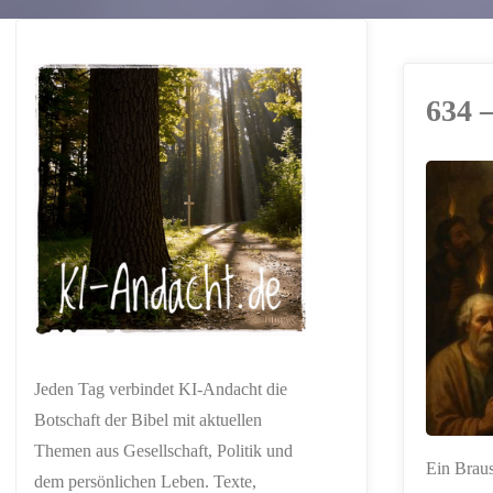
634 
ERSTELLT MIT
CHATGPT
Jeden Tag verbindet KI-Andacht die
Botschaft der Bibel mit aktuellen
Themen aus Gesellschaft, Politik und
Ein Braus
dem persönlichen Leben. Texte,