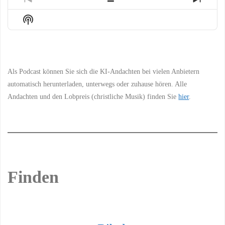
Previous
Show
Next
Episode
Episodes
Episo
Show
List
Podcast
Information
Als Podcast können Sie sich die KI-Andachten bei vielen Anbietern
automatisch herunterladen, unterwegs oder zuhause hören. Alle
Andachten und den Lobpreis (christliche Musik) finden Sie
hier
.
Finden