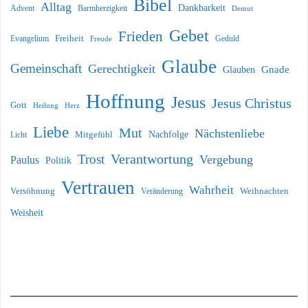
Bibel
Alltag
Dankbarkeit
Barmherzigkeit
Advent
Demut
Gebet
Frieden
Freiheit
Evangelium
Geduld
Freude
Glaube
Gemeinschaft
Gerechtigkeit
Glauben
Gnade
Hoffnung
Jesus
Jesus Christus
Gott
Heilung
Herz
Liebe
Mut
Nächstenliebe
Nachfolge
Licht
Mitgefühl
Verantwortung
Trost
Vergebung
Paulus
Politik
Vertrauen
Wahrheit
Versöhnung
Weihnachten
Veränderung
Weisheit