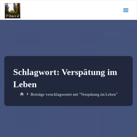
Zum
KI-
Inhalt
Andacht.de
springen
Schlagwort:
Verspätung im
Leben
Start
Beiträge verschlagwortet mit "Verspätung im Leben"