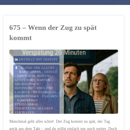
675 – Wenn der Zug zu spät
kommt
ERSTELLT MIT CHATGPT
ALLTAG UND GLAUBE
/
BAHNFAHREN
/
GEDULD
/
GEISTLICHE REIFUNG
/
GEISTLICHES WARTEN
/
GELASSENHEIT
/
HOFFNUNG
/
JESUS UND
LAZARUS
/
MENSCHLICHE
BEGEGNUNGEN
/
PSALMEN
/
RÖMERBRIEF
/
STRESSABBAU
/
VERSPÄTUNG IM LEBEN
/
VERTRAUEN
/
ZEITMANAGEMENT
/
Manchmal geht alles schief. Der Zug kommt zu spät, der Tag
ZUGVERSPÄTUNG
gerät aus dem Takt – und du willst einfach nur noch weiter. Doch
19. JULI 2025