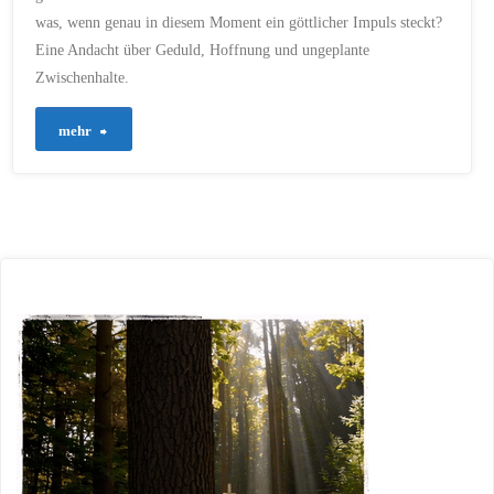
was, wenn genau in diesem Moment ein göttlicher Impuls steckt?
Eine Andacht über Geduld, Hoffnung und ungeplante
Zwischenhalte.
"675
mehr
–
Wenn
der
Zug
zu
spät
kommt"