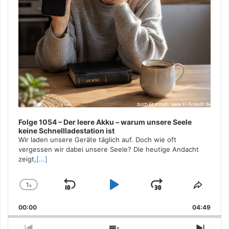
Folge 1054 – Der leere Akku – warum unsere Seele
keine Schnellladestation ist
Wir laden unsere Geräte täglich auf. Doch wie oft
vergessen wir dabei unsere Seele? Die heutige Andacht
zeigt,
[...]
1
x
Skip
Play
Jump
Change
Share
Playback
This
Backward
Pause
Forward
00:00
Rate
04:49
Episo