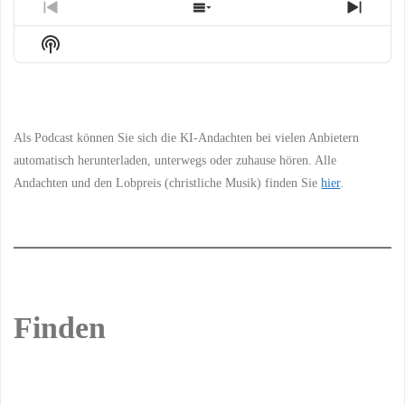
Previous
Show
Next
Episode
Episodes
Episo
Show
List
Podcast
Information
Als Podcast können Sie sich die KI-Andachten bei vielen Anbietern
automatisch herunterladen, unterwegs oder zuhause hören. Alle
Andachten und den Lobpreis (christliche Musik) finden Sie
hier
.
Finden