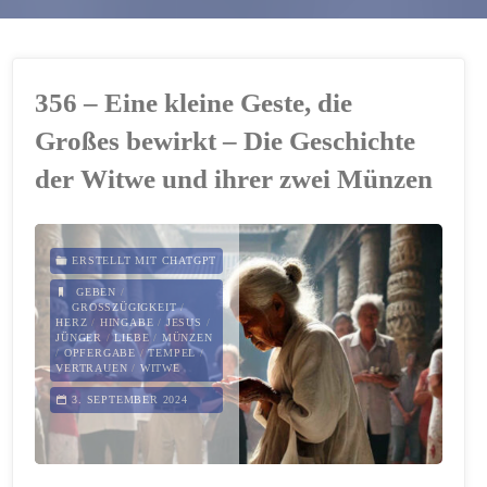
356 – Eine kleine Geste, die
Großes bewirkt – Die Geschichte
der Witwe und ihrer zwei Münzen
ERSTELLT MIT CHATGPT
GEBEN
/
GROSSZÜGIGKEIT
/
HERZ
/
HINGABE
/
JESUS
/
JÜNGER
/
LIEBE
/
MÜNZEN
/
OPFERGABE
/
TEMPEL
/
VERTRAUEN
/
WITWE
3. SEPTEMBER 2024