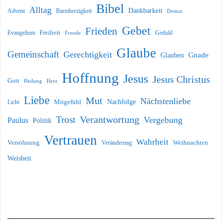
Bibel
Alltag
Dankbarkeit
Barmherzigkeit
Advent
Demut
Gebet
Frieden
Freiheit
Evangelium
Geduld
Freude
Glaube
Gemeinschaft
Gerechtigkeit
Glauben
Gnade
Hoffnung
Jesus
Jesus Christus
Gott
Heilung
Herz
Liebe
Mut
Nächstenliebe
Nachfolge
Licht
Mitgefühl
Verantwortung
Trost
Vergebung
Paulus
Politik
Vertrauen
Wahrheit
Versöhnung
Weihnachten
Veränderung
Weisheit