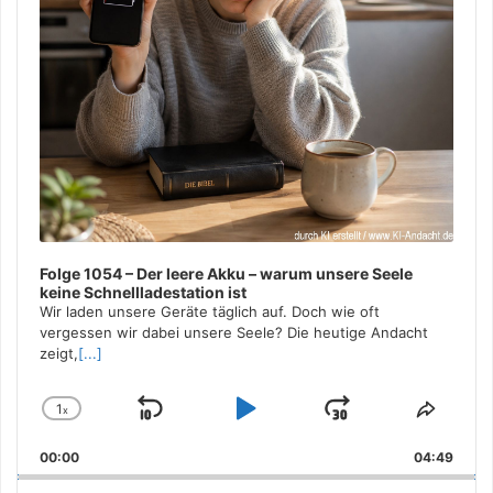
Folge 1054 – Der leere Akku – warum unsere Seele
keine Schnellladestation ist
Wir laden unsere Geräte täglich auf. Doch wie oft
vergessen wir dabei unsere Seele? Die heutige Andacht
zeigt,
[...]
1
x
Skip
Play
Jump
Change
Share
Playback
This
Backward
Pause
Forward
00:00
Rate
04:49
Episo