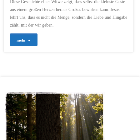
Diese Geschichte einer Witwe zeigt, dass selbst die kleinste Geste
aus einem großen Herzen heraus Großes bewirken kann. Jesus
lehrt uns, dass es nicht die Menge, sondern die Liebe und Hingabe
zählt, mit der wir geben.
"356
mehr
–
Eine
kleine
Geste,
die
Großes
bewirkt
–