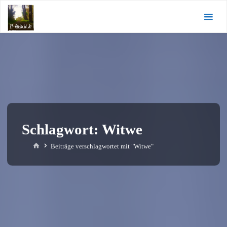
Zum
KI-
Inhalt
Andacht.de
springen
Schlagwort:
Witwe
Start
Beiträge verschlagwortet mit "Witwe"