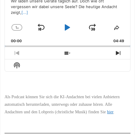
Wir laden unsere Geräte täglich auf. Doch wie oft
vergessen wir dabei unsere Seele? Die heutige Andacht
zeigt,
[...]
1
x
Skip
Play
Jump
Change
Share
Playback
This
Backward
Pause
Forward
00:00
Rate
04:49
Episo
Previous
Show
Next
Episode
Episodes
Episo
Show
List
Podcast
Information
Als Podcast können Sie sich die KI-Andachten bei vielen Anbietern
automatisch herunterladen, unterwegs oder zuhause hören. Alle
Andachten und den Lobpreis (christliche Musik) finden Sie
hier
.