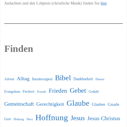
Andachten und den Lobpreis (christliche Musik) finden Sie
hier
.
Finden
Bibel
Alltag
Dankbarkeit
Barmherzigkeit
Advent
Demut
Gebet
Frieden
Freiheit
Evangelium
Geduld
Freude
Glaube
Gemeinschaft
Gerechtigkeit
Glauben
Gnade
Hoffnung
Jesus
Jesus Christus
Gott
Heilung
Herz