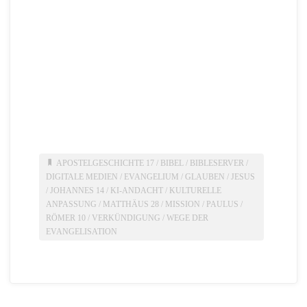
APOSTELGESCHICHTE 17
/
BIBEL
/
BIBLESERVER
/
DIGITALE MEDIEN
/
EVANGELIUM
/
GLAUBEN
/
JESUS
/
JOHANNES 14
/
KI-ANDACHT
/
KULTURELLE
ANPASSUNG
/
MATTHÄUS 28
/
MISSION
/
PAULUS
/
RÖMER 10
/
VERKÜNDIGUNG
/
WEGE DER
EVANGELISATION