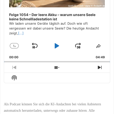
Folge 1054 – Der leere Akku – warum unsere Seele
keine Schnellladestation ist
Wir laden unsere Geräte täglich auf. Doch wie oft
vergessen wir dabei unsere Seele? Die heutige Andacht
zeigt,
[...]
1
x
Skip
Play
Jump
Change
Share
Playback
This
Backward
Pause
Forward
00:00
Rate
04:49
Episo
Previous
Show
Next
Episode
Episodes
Episo
Show
List
Podcast
Information
Als Podcast können Sie sich die KI-Andachten bei vielen Anbietern
automatisch herunterladen, unterwegs oder zuhause hören. Alle