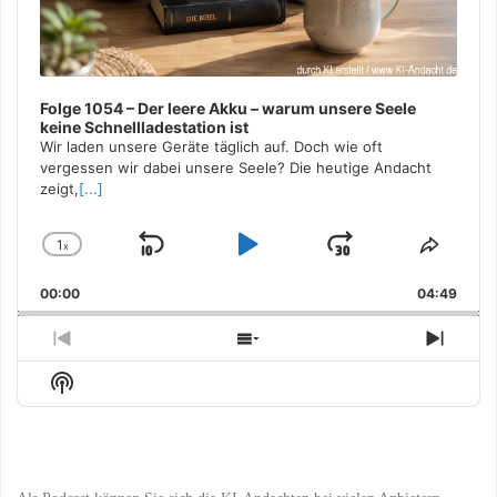
Folge 1054 – Der leere Akku – warum unsere Seele
keine Schnellladestation ist
Wir laden unsere Geräte täglich auf. Doch wie oft
vergessen wir dabei unsere Seele? Die heutige Andacht
zeigt,
[...]
1
x
Skip
Play
Jump
Change
Share
Playback
This
Backward
Pause
Forward
00:00
Rate
04:49
Episo
Previous
Show
Next
Episode
Episodes
Episo
Show
List
Podcast
Information