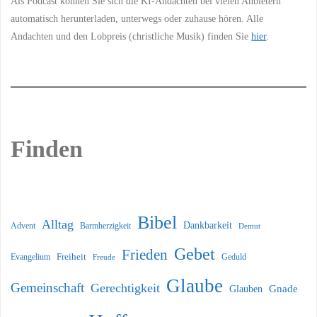
Als Podcast können Sie sich die KI-Andachten bei vielen Anbietern
automatisch herunterladen, unterwegs oder zuhause hören. Alle
Andachten und den Lobpreis (christliche Musik) finden Sie
hier
.
Finden
Bibel
Alltag
Dankbarkeit
Barmherzigkeit
Advent
Demut
Gebet
Frieden
Freiheit
Evangelium
Geduld
Freude
Glaube
Gemeinschaft
Gerechtigkeit
Glauben
Gnade