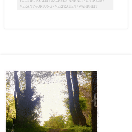
POLITIK
/
PSALM
/
SACHSEN-ANHALT
/
UNTREUE
/
VERANTWORTUNG
/
VERTRAUEN
/
WAHRHEIT