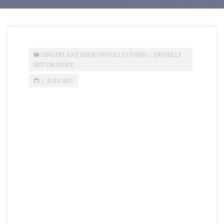
EINGEPLANT ABER UNVOLLSTÄNDIG
/
ERSTELLT
MIT CHATGPT
2. JULI 2025