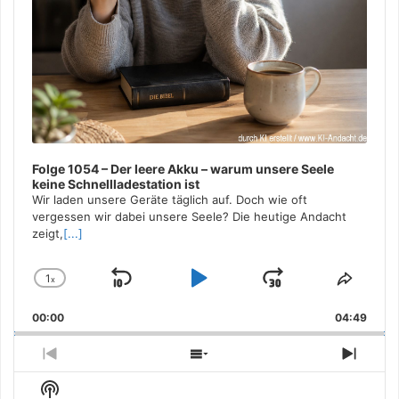
Folge 1054 – Der leere Akku – warum unsere Seele
keine Schnellladestation ist
Wir laden unsere Geräte täglich auf. Doch wie oft
vergessen wir dabei unsere Seele? Die heutige Andacht
zeigt,
[...]
1
x
Skip
Play
Jump
Change
Share
Playback
This
Backward
Pause
Forward
00:00
Rate
04:49
Episo
Previous
Show
Next
Episode
Episodes
Episo
Show
List