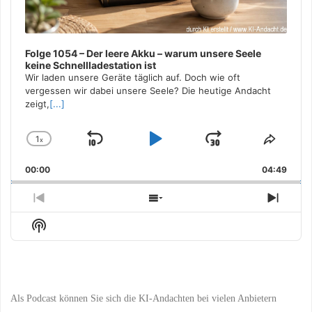
Folge 1054 – Der leere Akku – warum unsere Seele
keine Schnellladestation ist
Wir laden unsere Geräte täglich auf. Doch wie oft
vergessen wir dabei unsere Seele? Die heutige Andacht
zeigt,
[...]
1
x
Skip
Play
Jump
Change
Share
Playback
This
Backward
Pause
Forward
00:00
Rate
04:49
Episo
Previous
Show
Next
Episode
Episodes
Episo
Show
List
Podcast
Information
Als Podcast können Sie sich die KI-Andachten bei vielen Anbietern