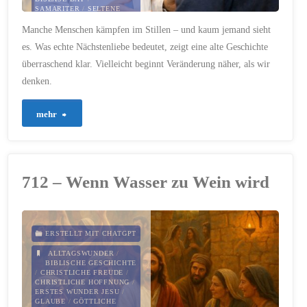
SAMARITER
/
SELTENE
KRANKHEITEN
/
Manche Menschen kämpfen im Stillen – und kaum jemand sieht
SOLIDARITÄT
/
VERANTWORTUNG
/
es. Was echte Nächstenliebe bedeutet, zeigt eine alte Geschichte
WÜRDE DES MENSCHEN
überraschend klar. Vielleicht beginnt Veränderung näher, als wir
28. FEBRUAR 2026
denken.
"899
mehr
–
Nächstenliebe
712 – Wenn Wasser zu Wein wird
bekommt
Hände
ERSTELLT MIT CHATGPT
und
ALLTAGSWUNDER
/
BIBLISCHE GESCHICHTE
/
CHRISTLICHE FREUDE
/
Füße"
CHRISTLICHE HOFFNUNG
/
ERSTES WUNDER JESU
/
GLAUBE
/
GÖTTLICHE