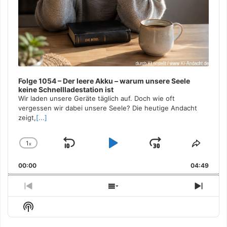
Folge 1054 – Der leere Akku – warum unsere Seele
keine Schnellladestation ist
Wir laden unsere Geräte täglich auf. Doch wie oft
vergessen wir dabei unsere Seele? Die heutige Andacht
zeigt,
[...]
1
x
Skip
Play
Jump
Change
Share
Playback
This
Backward
Pause
Forward
00:00
Rate
04:49
Episo
Previous
Show
Next
Episode
Episodes
Episo
Show
List
Podcast
Information