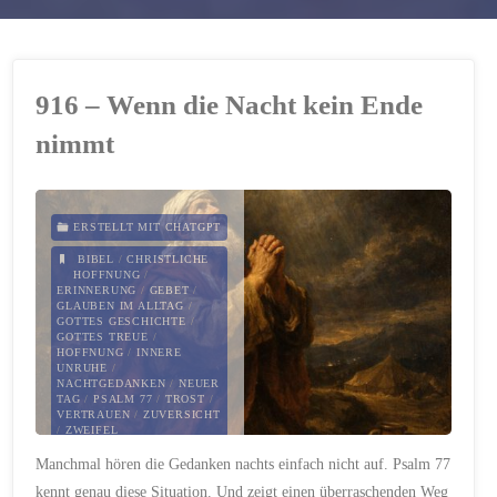
916 – Wenn die Nacht kein Ende
nimmt
ERSTELLT MIT CHATGPT
BIBEL
/
CHRISTLICHE
HOFFNUNG
/
ERINNERUNG
/
GEBET
/
GLAUBEN IM ALLTAG
/
GOTTES GESCHICHTE
/
GOTTES TREUE
/
HOFFNUNG
/
INNERE
UNRUHE
/
NACHTGEDANKEN
/
NEUER
TAG
/
PSALM 77
/
TROST
/
VERTRAUEN
/
ZUVERSICHT
/
ZWEIFEL
Manchmal hören die Gedanken nachts einfach nicht auf. Psalm 77
17. MÄRZ 2026
kennt genau diese Situation. Und zeigt einen überraschenden Weg