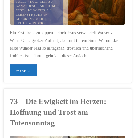
FÜLLE
/
HOCHZEIT ZU
KANA
/
JESUS AUF DEM
FEST
/
JOHANNES 2
/
LEBENSFREUDE IM
GLAUBEN
/
MARIA
/
STILLE WUNDER
/
VERTRAUEN
/
WASSER
Ein Fest droht zu kippen – doch Jesus verwandelt Wasser zu
WIRD ZU WEIN
Wein. Ohne großen Auftritt, aber mit tiefem Sinn. Warum das
25. AUGUST 2025
erste Wunder Jesu so alltagsnah, tröstlich und überraschend
fröhlich ist – darum geht’s in dieser Andacht.
"712
mehr
–
Wenn
73 – Die Ewigkeit im Herzen:
Wasser
Hoffnung und Trost am
zu
Totensonntag
Wein