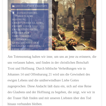
wird"
ERSTELLT MIT CHATGPT
AUFERSTEHUNG
/
CHRISTLICHE
HOFFNUNG
/
CHRISTLICHER GLAUBE
/
EWIGES LEBEN
/
EWIGKEITSSONNTAG
/
FRIEDEN FÜR
VERSTORBENE
/
GEDENKEN
/
GEMEINSCHAFT DER
HEILIGEN
/
JOHANNES 14
/
LIEBE GOTTES
/
OFFENBARUNG 21
/
Am Totensonntag halten wir inne, um uns an jene zu erinnern, die
PREDIGER 3
/
PSALM 124
/
RÖMER 8
/
TOTENSONNTAG
uns verlassen haben, und finden in der christlichen Botschaft
/
TROST IN TRAUER
/
VERBUNDENHEIT ÜBER
Trost und Hoffnung. Durch biblische Verheißungen wie in
DEN TOD HINAUS
/
VERSTORBENE
Johannes 14 und Offenbarung 21 wird uns die Gewissheit des
26. NOVEMBER 2023
ewigen Lebens und die unüberwindbare Liebe Gottes
zugesprochen. Diese Andacht lädt dazu ein, sich auf eine Reise
des Glaubens und der Hoffnung zu begeben, die zeigt, wie wir in
der Trauer Halt finden und mit unseren Liebsten über den Tod
hinaus verbunden bleiben.