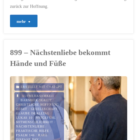
zurück zur Hoffnung.
"916
mehr
–
Wenn
899 – Nächstenliebe bekommt
die
Hände und Füße
Nacht
kein
ERSTELLT MIT CHATGPT
Ende
AUFMERKSAMKEIT
/
BARMHERZIGKEIT
/
CHRISTLICHE HOFFNUNG
/
nimmt"
GEBET
/
GESELLSCHAFT
/
GLAUBE IM ALLTAG
/
LUKAS 10
/
MITGEFÜHL
/
MITMENSCHLICHKEIT
/
NÄCHSTENLIEBE
/
PRAKTISCHE HILFE
/
PSALM 146
/
RARE
DISEASE DAY
/