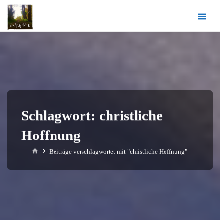
Zum
KI-
Inhalt
Andacht.de
springen
Schlagwort:
christliche
Hoffnung
Start
Beiträge verschlagwortet mit "christliche Hoffnung"