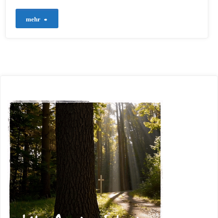
"73
mehr
–
Die
Ewigkeit
im
Herzen:
Hoffnung
und
Trost
am
Totensonntag"