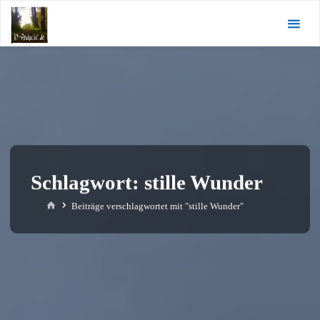
Zum
KI-
Inhalt
Andacht.de
springen
Schlagwort:
stille Wunder
Start
Beiträge verschlagwortet mit "stille Wunder"