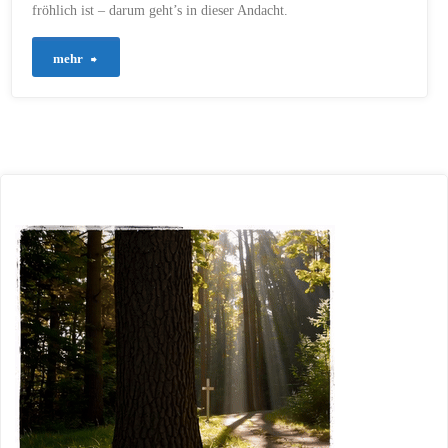
fröhlich ist – darum geht’s in dieser Andacht.
"712
mehr
–
Wenn
Wasser
zu
Wein
wird"