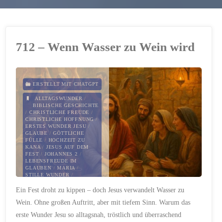
712 – Wenn Wasser zu Wein wird
ERSTELLT MIT CHATGPT
ALLTAGSWUNDER
/
BIBLISCHE GESCHICHTE
/
CHRISTLICHE FREUDE
/
CHRISTLICHE HOFFNUNG
/
ERSTES WUNDER JESU
/
GLAUBE
/
GÖTTLICHE
FÜLLE
/
HOCHZEIT ZU
KANA
/
JESUS AUF DEM
FEST
/
JOHANNES 2
/
LEBENSFREUDE IM
GLAUBEN
/
MARIA
/
STILLE WUNDER
/
VERTRAUEN
/
WASSER
Ein Fest droht zu kippen – doch Jesus verwandelt Wasser zu
WIRD ZU WEIN
Wein. Ohne großen Auftritt, aber mit tiefem Sinn. Warum das
25. AUGUST 2025
erste Wunder Jesu so alltagsnah, tröstlich und überraschend