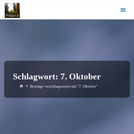
Zum
KI-
Inhalt
Andacht.de
springen
Schlagwort:
7. Oktober
Start
Beiträge verschlagwortet mit "7. Oktober"