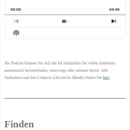
Skip
Play
Jump
Playback
This
Backward
Pause
Forward
00:00
Rate
04:49
Episo
Previous
Show
Next
Episode
Episodes
Episo
Show
List
Podcast
Information
Als Podcast können Sie sich die KI-Andachten bei vielen Anbietern
automatisch herunterladen, unterwegs oder zuhause hören. Alle
Andachten und den Lobpreis (christliche Musik) finden Sie
hier
.
Finden