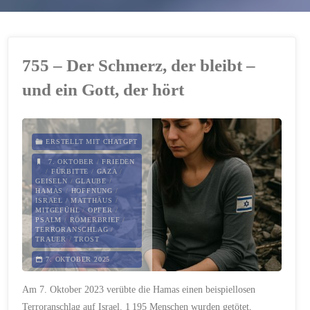
755 – Der Schmerz, der bleibt –
und ein Gott, der hört
ERSTELLT MIT CHATGPT
7. OKTOBER
/
FRIEDEN
/
FÜRBITTE
/
GAZA
/
GEISELN
/
GLAUBE
/
HAMAS
/
HOFFNUNG
/
ISRAEL
/
MATTHÄUS
/
MITGEFÜHL
/
OPFER
/
PSALM
/
RÖMERBRIEF
/
TERRORANSCHLAG
/
TRAUER
/
TROST
7. OKTOBER 2025
Am 7. Oktober 2023 verübte die Hamas einen beispiellosen
Terroranschlag auf Israel. 1 195 Menschen wurden getötet,