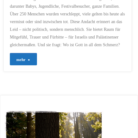
darunter Babys, Jugendliche, Festivalbesucher, ganze Familien.
Über 250 Menschen wurden verschleppt, viele gelten bis heute als
vermisst oder sind inzwischen tot. Diese Andacht erinnert an das
Leid – nicht politisch, sondern menschlich. Sie bietet Raum für
Mitgefühl, Trauer und Fürbitte – für Israelis und Palästinenser
gleichermaßen. Und sie fragt: Wo ist Gott in all dem Schmerz?
"755
mehr
–
Der
Schmerz,
der
bleibt
–