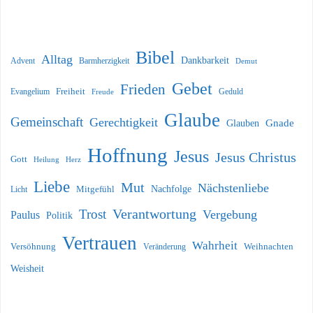
Bibel
Alltag
Dankbarkeit
Barmherzigkeit
Advent
Demut
Gebet
Frieden
Freiheit
Evangelium
Geduld
Freude
Glaube
Gemeinschaft
Gerechtigkeit
Glauben
Gnade
Hoffnung
Jesus
Jesus Christus
Gott
Heilung
Herz
Liebe
Mut
Nächstenliebe
Nachfolge
Licht
Mitgefühl
Verantwortung
Trost
Vergebung
Paulus
Politik
Vertrauen
Wahrheit
Versöhnung
Weihnachten
Veränderung
Weisheit