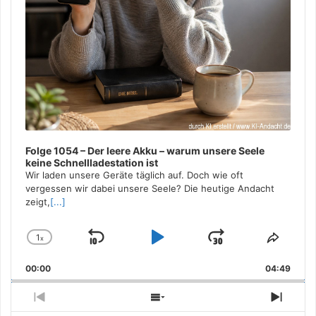
Folge 1054 – Der leere Akku – warum unsere Seele
keine Schnellladestation ist
Wir laden unsere Geräte täglich auf. Doch wie oft
vergessen wir dabei unsere Seele? Die heutige Andacht
zeigt,
[...]
1
x
Skip
Play
Jump
Change
Share
Playback
This
Backward
Pause
Forward
00:00
Rate
04:49
Episo
Previous
Show
Next