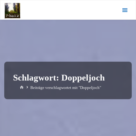
Zum
KI-
Inhalt
Andacht.de
springen
Schlagwort:
Doppeljoch
Start
Beiträge verschlagwortet mit "Doppeljoch"