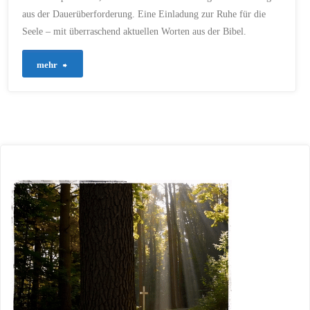
28. JUNI 2025
aus der Dauerüberforderung. Eine Einladung zur Ruhe für die
Seele – mit überraschend aktuellen Worten aus der Bibel.
"654
mehr
–
Entlastung
für
die
Seele
in
aufgewühlten
Zeiten"