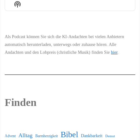
Episode
Episodes
Episo
Show
List
Podcast
Information
Als Podcast können Sie sich die KI-Andachten bei vielen Anbietern
automatisch herunterladen, unterwegs oder zuhause hören. Alle
Andachten und den Lobpreis (christliche Musik) finden Sie
hier
.
Finden
Bibel
Alltag
Dankbarkeit
Barmherzigkeit
Advent
Demut