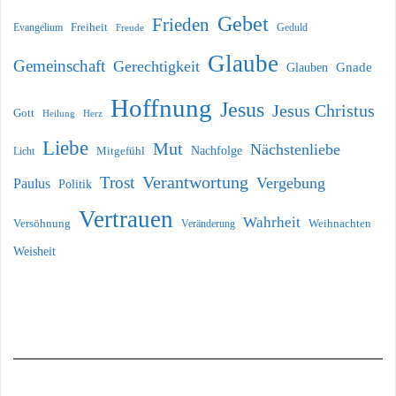
Gebet
Frieden
Freiheit
Evangelium
Geduld
Freude
Glaube
Gemeinschaft
Gerechtigkeit
Glauben
Gnade
Hoffnung
Jesus
Jesus Christus
Gott
Heilung
Herz
Liebe
Mut
Nächstenliebe
Nachfolge
Licht
Mitgefühl
Verantwortung
Trost
Vergebung
Paulus
Politik
Vertrauen
Wahrheit
Versöhnung
Weihnachten
Veränderung
Weisheit