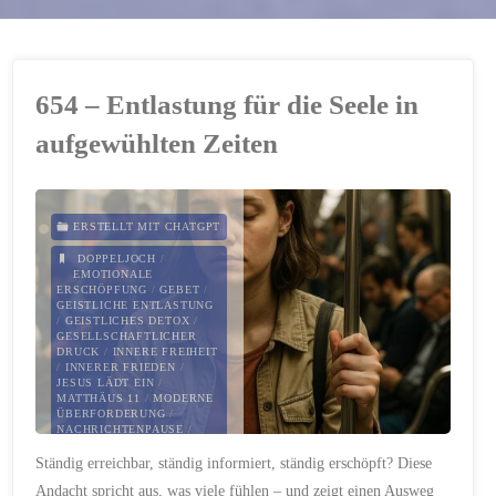
654 – Entlastung für die Seele in
aufgewühlten Zeiten
ERSTELLT MIT CHATGPT
DOPPELJOCH
/
EMOTIONALE
ERSCHÖPFUNG
/
GEBET
/
GEISTLICHE ENTLASTUNG
/
GEISTLICHES DETOX
/
GESELLSCHAFTLICHER
DRUCK
/
INNERE FREIHEIT
/
INNERER FRIEDEN
/
JESUS LÄDT EIN
/
MATTHÄUS 11
/
MODERNE
ÜBERFORDERUNG
/
NACHRICHTENPAUSE
/
PAULUS
/
Ständig erreichbar, ständig informiert, ständig erschöpft? Diese
REIZÜBERFLUTUNG
/
RUHE
FINDEN
Andacht spricht aus, was viele fühlen – und zeigt einen Ausweg