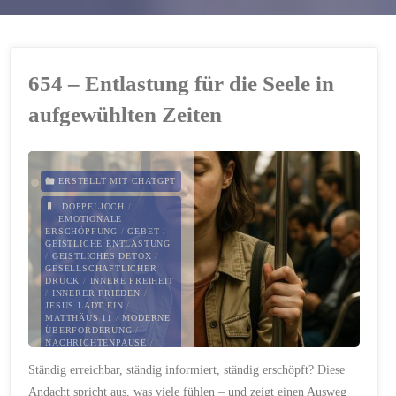
654 – Entlastung für die Seele in
aufgewühlten Zeiten
ERSTELLT MIT CHATGPT
DOPPELJOCH
/
EMOTIONALE
ERSCHÖPFUNG
/
GEBET
/
GEISTLICHE ENTLASTUNG
/
GEISTLICHES DETOX
/
GESELLSCHAFTLICHER
DRUCK
/
INNERE FREIHEIT
/
INNERER FRIEDEN
/
JESUS LÄDT EIN
/
MATTHÄUS 11
/
MODERNE
ÜBERFORDERUNG
/
NACHRICHTENPAUSE
/
PAULUS
/
Ständig erreichbar, ständig informiert, ständig erschöpft? Diese
REIZÜBERFLUTUNG
/
RUHE
FINDEN
Andacht spricht aus, was viele fühlen – und zeigt einen Ausweg