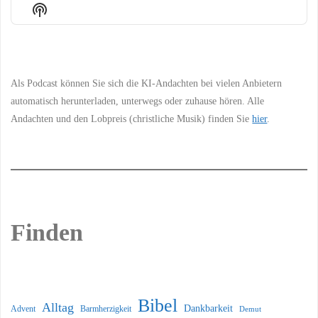
Episode
Episodes
Episo
Show
List
Podcast
Information
Als Podcast können Sie sich die KI-Andachten bei vielen Anbietern
automatisch herunterladen, unterwegs oder zuhause hören. Alle
Andachten und den Lobpreis (christliche Musik) finden Sie
hier
.
Finden
Bibel
Alltag
Dankbarkeit
Barmherzigkeit
Advent
Demut