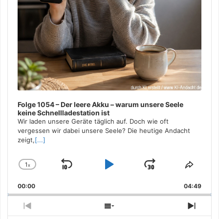
Folge 1054 – Der leere Akku – warum unsere Seele
keine Schnellladestation ist
Wir laden unsere Geräte täglich auf. Doch wie oft
vergessen wir dabei unsere Seele? Die heutige Andacht
zeigt,
[...]
1
x
Skip
Play
Jump
Change
Share
Playback
This
Backward
Pause
Forward
00:00
Rate
04:49
Episo
Previous
Show
Next