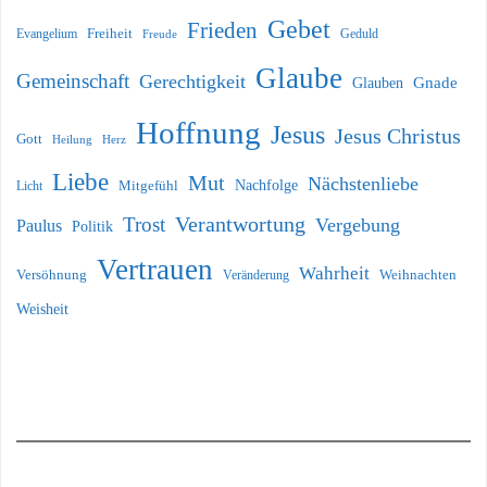
Gebet
Frieden
Freiheit
Evangelium
Geduld
Freude
Glaube
Gemeinschaft
Gerechtigkeit
Glauben
Gnade
Hoffnung
Jesus
Jesus Christus
Gott
Heilung
Herz
Liebe
Mut
Nächstenliebe
Nachfolge
Licht
Mitgefühl
Verantwortung
Trost
Vergebung
Paulus
Politik
Vertrauen
Wahrheit
Versöhnung
Weihnachten
Veränderung
Weisheit