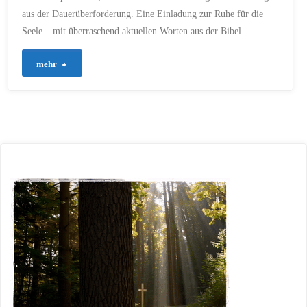
28. JUNI 2025
aus der Dauerüberforderung. Eine Einladung zur Ruhe für die
Seele – mit überraschend aktuellen Worten aus der Bibel.
"654
mehr
–
Entlastung
für
die
Seele
in
aufgewühlten
Zeiten"