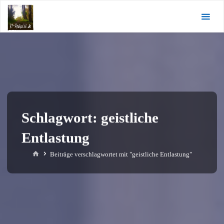
Zum
KI-
Inhalt
Andacht.de
springen
Schlagwort:
geistliche
Entlastung
Start
Beiträge verschlagwortet mit "geistliche Entlastung"