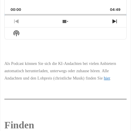
Skip
Play
Jump
Playback
This
Backward
Pause
Forward
00:00
Rate
04:49
Episo
Previous
Show
Next
Episode
Episodes
Episo
Show
List
Podcast
Information
Als Podcast können Sie sich die KI-Andachten bei vielen Anbietern
automatisch herunterladen, unterwegs oder zuhause hören. Alle
Andachten und den Lobpreis (christliche Musik) finden Sie
hier
.
Finden