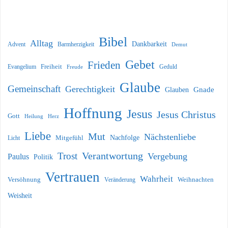
Bibel
Alltag
Dankbarkeit
Barmherzigkeit
Advent
Demut
Gebet
Frieden
Freiheit
Evangelium
Geduld
Freude
Glaube
Gemeinschaft
Gerechtigkeit
Glauben
Gnade
Hoffnung
Jesus
Jesus Christus
Gott
Heilung
Herz
Liebe
Mut
Nächstenliebe
Nachfolge
Licht
Mitgefühl
Verantwortung
Trost
Vergebung
Paulus
Politik
Vertrauen
Wahrheit
Versöhnung
Weihnachten
Veränderung
Weisheit