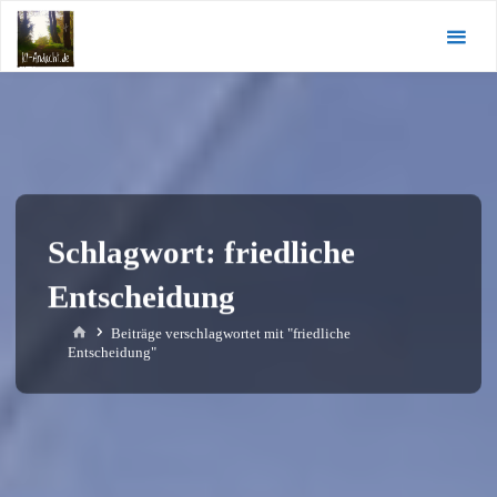
Zum
KI-
Inhalt
Andacht.de
springen
Schlagwort:
friedliche
Entscheidung
Start
Beiträge verschlagwortet mit "friedliche
Entscheidung"