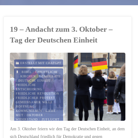
19 – Andacht zum 3. Oktober –
Tag der Deutschen Einheit
ERSTELLT MIT CHATGPT
BIBEL
/
CHRISTLICHE
KIRCHEN
/
DEMOKRATIE
/
DEUTSCHE EINHEIT
/
FRIEDLICHE
ENTSCHEIDUNG
/
FRIEDLICHE REVOLUTION
/
FRIEDLICHER PROTEST
/
GEMEINSAMER WILLE
/
HOFFNUNG
/
KOMMUNISMUS
/
LIEBE
/
MUT
/
OKTOBER
/
WIDERSTAND
/
ZUFLUCHT
Am 3. Oktober feiern wir den Tag der Deutschen Einheit, an dem
3. OKTOBER 2023
sich Deutschland friedlich für Demokratie und gegen