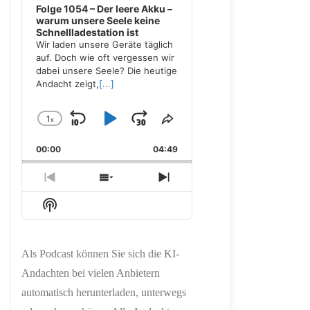
Folge 1054 – Der leere Akku –
warum unsere Seele keine
Schnellladestation ist
Wir laden unsere Geräte täglich
auf. Doch wie oft vergessen wir
dabei unsere Seele? Die heutige
Andacht zeigt,
[...]
1
x
Skip
Play
Jump
Change
Share
Playback
This
Backward
Pause
Forward
00:00
Rate
04:49
Episode
Previous
Show
Next
Episode
Episodes
Episode
Show
List
Podcast
Information
Als Podcast können Sie sich die KI-
Andachten bei vielen Anbietern
automatisch herunterladen, unterwegs