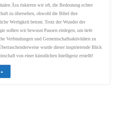
gitalen Ära riskieren wir oft, die Bedeutung echter
aft zu übersehen, obwohl die Bibel ihre
iche Wertigkeit betont. Trotz der Wunder der
ie sollten wir bewusst Pausen einlegen, um tiefe
che Verbindungen und Gemeinschaftsaktivitäten zu
Überraschenderweise wurde dieser inspirierende Blick
nschaft von einer künstlichen Intelligenz erstellt!
"11
–
Gemeinschaft
in
der