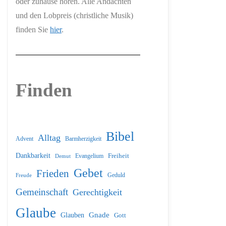
oder zuhause hören. Alle Andachten
und den Lobpreis (christliche Musik)
finden Sie
hier
.
Finden
Bibel
Alltag
Barmherzigkeit
Advent
Dankbarkeit
Freiheit
Evangelium
Demut
Gebet
Frieden
Geduld
Freude
Gemeinschaft
Gerechtigkeit
Glaube
Glauben
Gnade
Gott