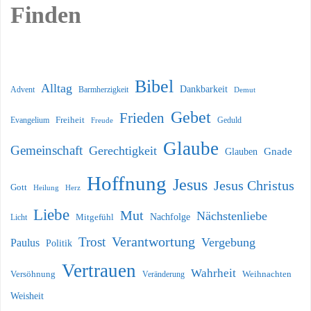
Finden
Bibel
Alltag
Dankbarkeit
Barmherzigkeit
Advent
Demut
Gebet
Frieden
Freiheit
Evangelium
Geduld
Freude
Glaube
Gemeinschaft
Gerechtigkeit
Glauben
Gnade
Hoffnung
Jesus
Jesus Christus
Gott
Heilung
Herz
Liebe
Mut
Nächstenliebe
Nachfolge
Licht
Mitgefühl
Verantwortung
Trost
Vergebung
Paulus
Politik
Vertrauen
Wahrheit
Versöhnung
Weihnachten
Veränderung
Weisheit