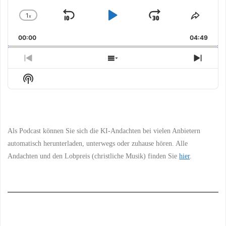
1
x
Skip
Play
Jump
Change
Share
Playback
This
Backward
Pause
Forward
00:00
Rate
04:49
Episo
Previous
Show
Next
Episode
Episodes
Episo
Show
List
Podcast
Information
Als Podcast können Sie sich die KI-Andachten bei vielen Anbietern
automatisch herunterladen, unterwegs oder zuhause hören. Alle
Andachten und den Lobpreis (christliche Musik) finden Sie
hier
.