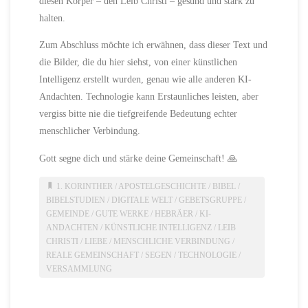
diesen Körper – den Leib Christi – gesund und stark zu
halten.
Zum Abschluss möchte ich erwähnen, dass dieser Text und
die Bilder, die du hier siehst, von einer künstlichen
Intelligenz erstellt wurden, genau wie alle anderen KI-
Andachten. Technologie kann Erstaunliches leisten, aber
vergiss bitte nie die tiefgreifende Bedeutung echter
menschlicher Verbindung.
Gott segne dich und stärke deine Gemeinschaft! 🙏
1. KORINTHER
/
APOSTELGESCHICHTE
/
BIBEL
/
BIBELSTUDIEN
/
DIGITALE WELT
/
GEBETSGRUPPE
/
GEMEINDE
/
GUTE WERKE
/
HEBRÄER
/
KI-
ANDACHTEN
/
KÜNSTLICHE INTELLIGENZ
/
LEIB
CHRISTI
/
LIEBE
/
MENSCHLICHE VERBINDUNG
/
REALE GEMEINSCHAFT
/
SEGEN
/
TECHNOLOGIE
/
VERSAMMLUNG