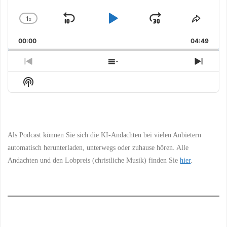
1
x
Skip
Play
Jump
Change
Share
Playback
This
Backward
Pause
Forward
00:00
Rate
04:49
Episo
Previous
Show
Next
Episode
Episodes
Episo
Show
List
Podcast
Information
Als Podcast können Sie sich die KI-Andachten bei vielen Anbietern
automatisch herunterladen, unterwegs oder zuhause hören. Alle
Andachten und den Lobpreis (christliche Musik) finden Sie
hier
.