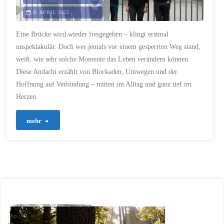
9. APRIL 2025
Eine Brücke wird wieder freigegeben – klingt erstmal
unspektakulär. Doch wer jemals vor einem gesperrten Weg stand,
weiß, wie sehr solche Momente das Leben verändern können.
Diese Andacht erzählt von Blockaden, Umwegen und der
Hoffnung auf Verbindung – mitten im Alltag und ganz tief im
Herzen.
"574
mehr
–
Wenn
das
Leben
wieder