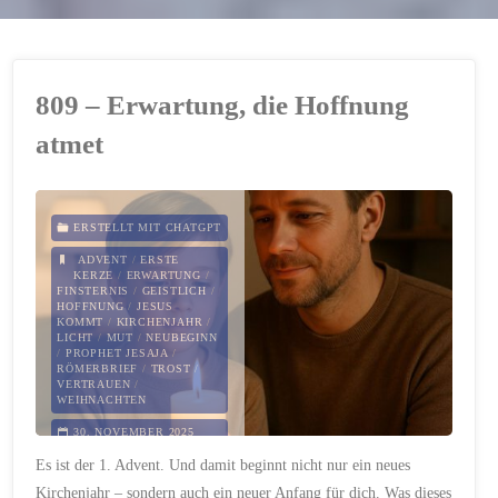
809 – Erwartung, die Hoffnung
atmet
ERSTELLT MIT CHATGPT
ADVENT
/
ERSTE
KERZE
/
ERWARTUNG
/
FINSTERNIS
/
GEISTLICH
/
HOFFNUNG
/
JESUS
KOMMT
/
KIRCHENJAHR
/
LICHT
/
MUT
/
NEUBEGINN
/
PROPHET JESAJA
/
RÖMERBRIEF
/
TROST
/
VERTRAUEN
/
WEIHNACHTEN
30. NOVEMBER 2025
Es ist der 1. Advent. Und damit beginnt nicht nur ein neues
Kirchenjahr – sondern auch ein neuer Anfang für dich. Was dieses