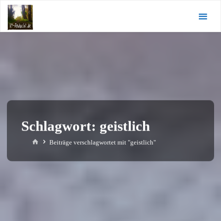
Zum
KI-
Inhalt
Andacht.de
springen
Schlagwort:
geistlich
Start
Beiträge verschlagwortet mit "geistlich"