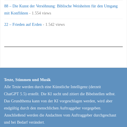
88 – Die Kunst der Versöhnung: Biblische Weisheiten für den Umgang
mit Konflikten
- 1.554 views
22 – Frieden auf Erden
- 1.542 views
Texte, Stimmen und Musik
Alle Texte werden durch eine Künstliche Intelligenz (derzeit
ChatGPT 5.5) erstellt. Die KI sucht und zitiert die Bibelstellen selbst.
Das Grundthema kann von der KI vorgeschlagen werden, wird aber
endgültig durch den menschlichen Auftraggeber vorgegeben.
Anschließend werden die Andachten vom Auftraggeber durchgeschaut
und bei Bedarf verändert.