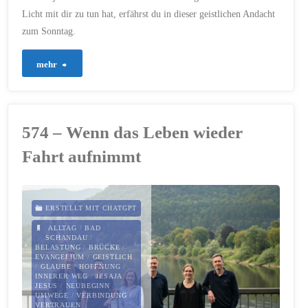
Licht mit dir zu tun hat, erfährst du in dieser geistlichen Andacht
zum Sonntag.
"809
mehr
–
Erwartung,
574 – Wenn das Leben wieder
die
Fahrt aufnimmt
Hoffnung
atmet"
ERSTELLT MIT CHATGPT
ALLTAG
/
BAD
SCHANDAU
/
BELASTUNG
/
BRÜCKE
/
EVANGELIUM
/
GEISTLICH
/
GLAUBE
/
HOFFNUNG
/
INNERER WEG
/
JESAJA
/
JESUS
/
NEUBEGINN
/
UMWEGE
/
VERBINDUNG
/
VERTRAUEN