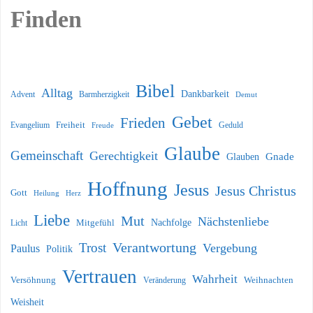
Finden
Bibel
Alltag
Dankbarkeit
Barmherzigkeit
Advent
Demut
Gebet
Frieden
Freiheit
Evangelium
Geduld
Freude
Glaube
Gemeinschaft
Gerechtigkeit
Glauben
Gnade
Hoffnung
Jesus
Jesus Christus
Gott
Heilung
Herz
Liebe
Mut
Nächstenliebe
Nachfolge
Licht
Mitgefühl
Verantwortung
Trost
Vergebung
Paulus
Politik
Vertrauen
Wahrheit
Versöhnung
Weihnachten
Veränderung
Weisheit