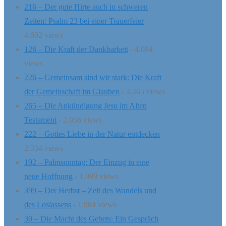
216 – Der gute Hirte auch in schweren
Zeiten: Psalm 23 bei einer Trauerfeier
-
4.602 views
126 – Die Kraft der Dankbarkeit
- 4.084
views
226 – Gemeinsam sind wir stark: Die Kraft
der Gemeinschaft im Glauben
- 3.465 views
265 – Die Ankündigung Jesu im Alten
Testament
- 2.956 views
222 – Gottes Liebe in der Natur entdecken
-
2.334 views
192 – Palmsonntag: Der Einzug in eine
neue Hoffnung
- 1.989 views
399 – Der Herbst – Zeit des Wandels und
des Loslassens
- 1.984 views
30 – Die Macht des Gebets: Ein Gespräch