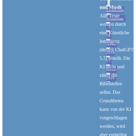
/
und Musik
Wenn
Zerstörung
Alle Texte
alles
Jerusalems
werden durch
tot
eine Künstliche
scheint"
18.
Intelligenz
Januar
(derzeit ChatGPT
2026
5.5) erstellt. Die
17.
KI sucht und
Januar
zitiert die
2026
Bibelstellen
selbst. Das
Grundthema
kann von der KI
vorgeschlagen
werden, wird
aber endgültig