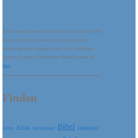
Als Podcast können Sie sich die KI-Andachten bei
vielen Anbietern automatisch herunterladen,
unterwegs oder zuhause hören. Alle Andachten
und den Lobpreis (christliche Musik) finden Sie
hier
.
Finden
Bibel
Alltag
Dankbarkeit
Barmherzigkeit
Advent