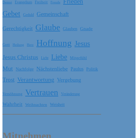
Frieden
Freiheit
Evangelium
Freude
Demut
Gebet
Gemeinschaft
Geduld
Glaube
Gerechtigkeit
Glauben
Gnade
Hoffnung
Jesus
Gott
Heilung
Herz
Liebe
Jesus Christus
Licht
Mitgefühl
Mut
Nächstenliebe
Paulus
Nachfolge
Politik
Verantwortung
Trost
Vergebung
Vertrauen
Versöhnung
Veränderung
Wahrheit
Weihnachten
Weisheit
Mitnehmen