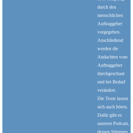
durch den
menschlichen
Auftraggeber
vorgegeben.
Anschließend
werden die
Andachten vom
KI-Andacht
Auftraggeber
durchgeschaut
Wir bieten jeden Morgen eine neue Andacht, in
und bei Bedarf
deren Mittelpunkt die Inhalte der Bibel stehen.
verändert.
Gottes Wort wird mit aktuellen Themen
Die Texte lassen
verbunden. Die Besonderheit: Die Andachten,
sich auch hören.
Bilder und die Stimmen im Podcast erstellt eine
Dafür gibt es
Künstliche Intelligenz. Die Themenauswahl und
unseren Podcast,
die Endkontrolle werden menschlich organisiert.
dessen Stimmen