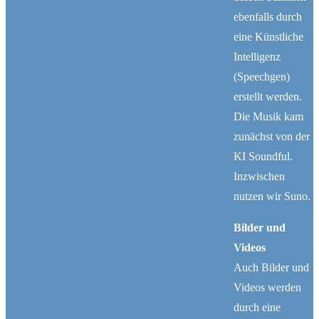
ebenfalls durch
eine Künstliche
Intelligenz
(Speechgen)
erstellt werden.
Die Musik kam
zunächst von der
KI Soundful.
Inzwischen
Folge 1054 – Der leere Akku – warum unsere
nutzen wir Suno.
Seele keine Schnellladestation ist
by
KI-Andacht.de
Bilder und
Videos
Wir laden unsere Geräte täglich auf. Doch wie oft
Auch Bilder und
vergessen wir dabei unsere Seele? Die heutige
Videos werden
Andacht zeigt, warum echte Erneuerung nicht aus
durch eine
einer kurzen Pause entsteht, sondern aus der Nähe