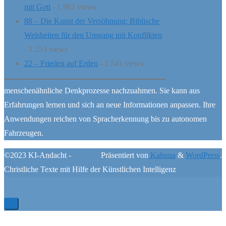
mit Gott
- 1.902 views
88 – Die Kunst der Versöhnung: Biblische
Weisheiten für den Umgang mit Konflikten
- 1.553 views
22 – Frieden auf Erden
- 1.541 views
menschenähnliche Denkprozesse nachzuahmen. Sie kann aus
Erfahrungen lernen und sich an neue Informationen anpassen. Ihre
Anwendungen reichen von Spracherkennung bis zu autonomen
Fahrzeugen.
©2023 KI-Andacht -
Präsentiert von
Kahuna
&
WordPress
.
Christliche Texte mit Hilfe der Künstlichen Intelligenz