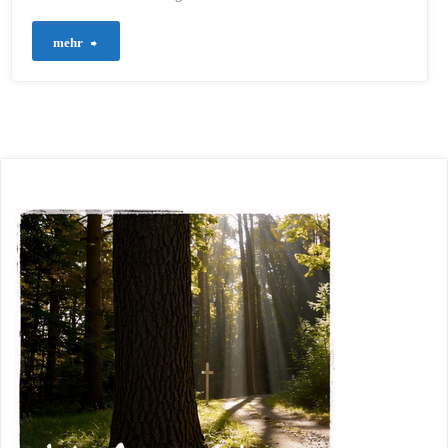
"22
mehr
–
Frieden
auf
Erden"