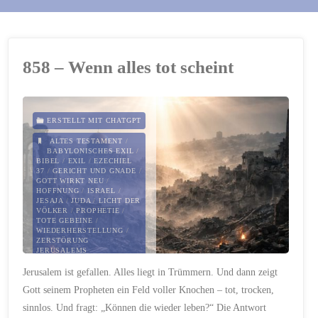
858 – Wenn alles tot scheint
ERSTELLT MIT CHATGPT
ALTES TESTAMENT
/
BABYLONISCHES EXIL
/
BIBEL
/
EXIL
/
EZECHIEL
37
/
GERICHT UND GNADE
/
GOTT WIRKT NEU
/
HOFFNUNG
/
ISRAEL
/
JESAJA
/
JUDA
/
LICHT DER
VÖLKER
/
PROPHETIE
/
TOTE GEBEINE
/
WIEDERHERSTELLUNG
/
ZERSTÖRUNG
JERUSALEMS
Jerusalem ist gefallen. Alles liegt in Trümmern. Und dann zeigt
18. JANUAR 2026
Gott seinem Propheten ein Feld voller Knochen – tot, trocken,
sinnlos. Und fragt: „Können die wieder leben?“ Die Antwort