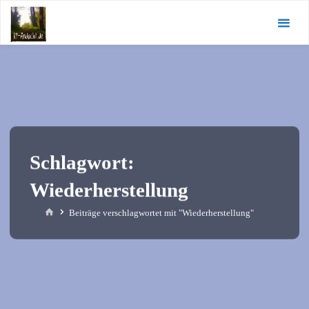
Zum
KI-
Inhalt
Andacht.de
springen
Schlagwort:
Wiederherstellung
Start
Beiträge verschlagwortet mit "Wiederherstellung"