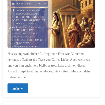
die
ERSTELLT MIT CHATGPT
Stolzen"
ALTES TESTAMENT
/
BEDINGUNGSLOSE
LIEBE
/
BEZIEHUNG ZU
GOTT
/
BIBELGESCHICHTE
/
GEBET
/
GOMER
/
GOTTES RUF
/
GOTTES
TREUE
/
HEILUNG
/
HOFFNUNG
/
HOSEA
/
PROPHET HOSEA
/
TREULOSIGKEIT
/
UMKEHR
/
VERGEBUNG
/
WIEDERHERSTELLUNG
Hoseas ungewöhnlicher Auftrag, eine Frau wie Gomer zu
12. JANUAR 2025
heiraten, offenbart die Tiefe von Gottes Liebe. Auch wenn wir
uns von ihm entfernen, bleibt er treu. Lass dich von dieser
Andacht inspirieren und entdecke, wie Gottes Liebe auch dein
Leben berührt.
"487
mehr
–