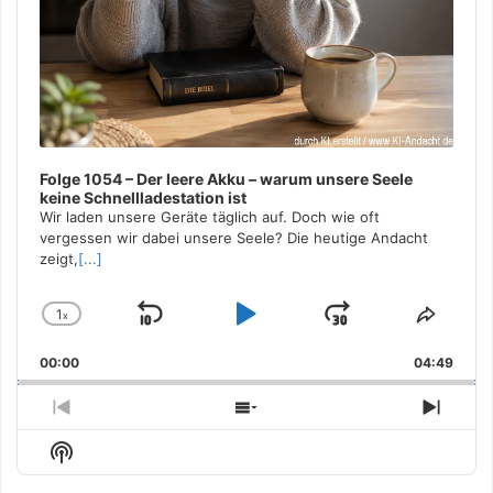
Folge 1054 – Der leere Akku – warum unsere Seele
keine Schnellladestation ist
Wir laden unsere Geräte täglich auf. Doch wie oft
vergessen wir dabei unsere Seele? Die heutige Andacht
zeigt,
[...]
1
x
Skip
Play
Jump
Change
Share
Playback
This
Backward
Pause
Forward
00:00
Rate
04:49
Episo
Previous
Show
Next
Episode
Episodes
Episo
Show
List
Podcast