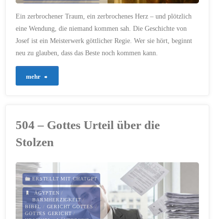
11. AUGUST 2025
Ein zerbrochener Traum, ein zerbrochenes Herz – und plötzlich
eine Wendung, die niemand kommen sah. Die Geschichte von
Josef ist ein Meisterwerk göttlicher Regie. Wer sie hört, beginnt
neu zu glauben, dass das Beste noch kommen kann.
"698
mehr
–
Gott
504 – Gottes Urteil über die
schreibt
Stolzen
die
beste
ERSTELLT MIT CHATGPT
Wendung"
ÄGYPTEN
/
BARMHERZIGKEIT
/
BIBEL
/
GERICHT GOTTES
/
GOTTES GERICHT
/