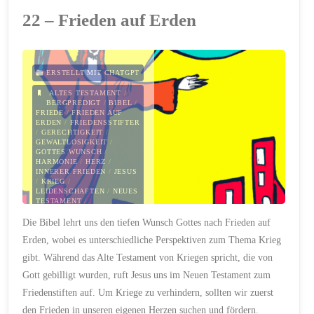
Eine
22 – Frieden auf Erden
Liebe,
die
ERSTELLT MIT CHATGPT
alle
ALTES TESTAMENT
/
BERGPREDIGT
/
BIBEL
/
FRIEDE
/
FRIEDEN AUF
Grenzen
ERDEN
/
FRIEDENSSTIFTER
/
GERECHTIGKEIT
/
GEWALTLOSIGKEIT
/
sprengt"
GOTTES WUNSCH
/
HARMONIE
/
HERZ
/
INNERER FRIEDEN
/
JESUS
/
KRIEG
/
LEIDENSCHAFTEN
/
NEUES
TESTAMENT
/
VERGELTUNG
/
Die Bibel lehrt uns den tiefen Wunsch Gottes nach Frieden auf
VERTEIDIGUNG
/
WIEDERHERSTELLUNG
Erden, wobei es unterschiedliche Perspektiven zum Thema Krieg
6. OKTOBER 2023
gibt. Während das Alte Testament von Kriegen spricht, die von
Gott gebilligt wurden, ruft Jesus uns im Neuen Testament zum
Friedenstiften auf. Um Kriege zu verhindern, sollten wir zuerst
den Frieden in unseren eigenen Herzen suchen und fördern.