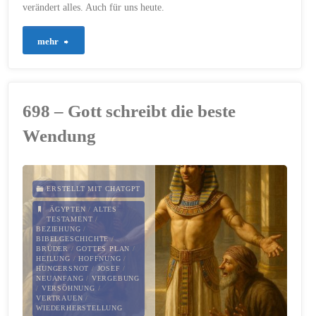
verändert alles. Auch für uns heute.
"858
mehr
–
Wenn
698 – Gott schreibt die beste
alles
Wendung
tot
scheint"
ERSTELLT MIT CHATGPT
ÄGYPTEN
/
ALTES
TESTAMENT
/
BEZIEHUNG
/
BIBELGESCHICHTE
/
BRÜDER
/
GOTTES PLAN
/
HEILUNG
/
HOFFNUNG
/
HUNGERSNOT
/
JOSEF
/
NEUANFANG
/
VERGEBUNG
/
VERSÖHNUNG
/
VERTRAUEN
/
WIEDERHERSTELLUNG