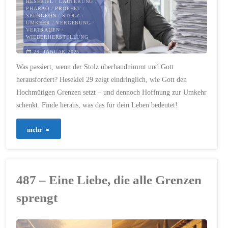
HESEKIEL
/
LÄUTERUNG
/
PHARAO
/
PROPHET
/
SPURGEON
/
STOLZ
/
UMKEHR
/
VERGEBUNG
/
VERTRAUEN
/
WIEDERHERSTELLUNG
29. JANUAR 2025
Was passiert, wenn der Stolz überhandnimmt und Gott
herausfordert? Hesekiel 29 zeigt eindringlich, wie Gott den
Hochmütigen Grenzen setzt – und dennoch Hoffnung zur Umkehr
schenkt. Finde heraus, was das für dein Leben bedeutet!
"504
mehr
–
Gottes
487 – Eine Liebe, die alle Grenzen
Urteil
sprengt
über