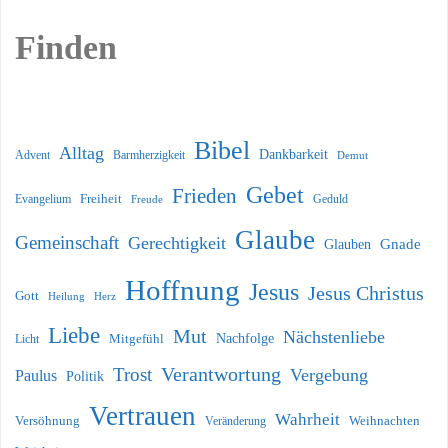
Finden
Bibel
Alltag
Dankbarkeit
Barmherzigkeit
Advent
Demut
Gebet
Frieden
Freiheit
Evangelium
Geduld
Freude
Glaube
Gemeinschaft
Gerechtigkeit
Glauben
Gnade
Hoffnung
Jesus
Jesus Christus
Gott
Heilung
Herz
Liebe
Mut
Nächstenliebe
Nachfolge
Licht
Mitgefühl
Verantwortung
Trost
Vergebung
Paulus
Politik
Vertrauen
Wahrheit
Versöhnung
Weihnachten
Veränderung