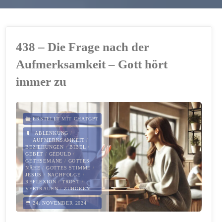
438 – Die Frage nach der
Aufmerksamkeit – Gott hört
immer zu
ERSTELLT MIT CHATGPT
ABLENKUNG
/
AUFMERKSAMKEIT
/
BEZIEHUNGEN
/
BIBEL
/
GEBET
/
GEDULD
/
GETHSEMANE
/
GOTTES
NÄHE
/
GOTTES STIMME
/
JESUS
/
NACHFOLGE
/
REFLEXION
/
TROST
/
VERTRAUEN
/
ZUHÖREN
24. NOVEMBER 2024