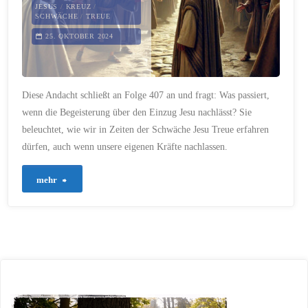
JESUS
/
KREUZ
/
SCHWÄCHE
/
TREUE
hört
25. OKTOBER 2024
immer
zu"
Diese Andacht schließt an Folge 407 an und fragt: Was passiert,
wenn die Begeisterung über den Einzug Jesu nachlässt? Sie
beleuchtet, wie wir in Zeiten der Schwäche Jesu Treue erfahren
dürfen, auch wenn unsere eigenen Kräfte nachlassen.
"408
mehr
–
Hosianna
–
und