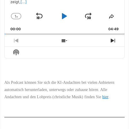
zeigt,
[...]
1
x
Skip
Play
Jump
Change
Share
Playback
This
Backward
Pause
Forward
00:00
Rate
04:49
Episo
Previous
Show
Next
Episode
Episodes
Episo
Show
List
Podcast
Information
Als Podcast können Sie sich die KI-Andachten bei vielen Anbietern
automatisch herunterladen, unterwegs oder zuhause hören. Alle
Andachten und den Lobpreis (christliche Musik) finden Sie
hier
.