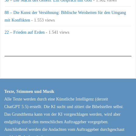
30 – Die Macht des Gebets: Ein Gespräch mit Gott
- 1.902 views
88 – Die Kunst der Versöhnung: Biblische Weisheiten für den Umgang
mit Konflikten
- 1.553 views
22 – Frieden auf Erden
- 1.541 views
Texte, Stimmen und Musik
Alle Texte werden durch eine Künstliche Intelligenz (derzeit
ChatGPT 5.5) erstellt. Die KI sucht und zitiert die Bibelstellen selbst.
Das Grundthema kann von der KI vorgeschlagen werden, wird aber
endgültig durch den menschlichen Auftraggeber vorgegeben.
Anschließend werden die Andachten vom Auftraggeber durchgeschaut