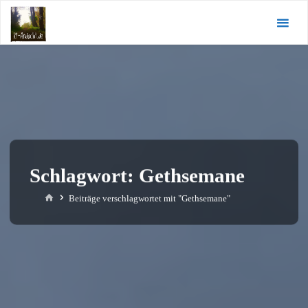
Zum
KI-
Inhalt
Andacht.de
springen
Schlagwort:
Gethsemane
Start
Beiträge verschlagwortet mit "Gethsemane"