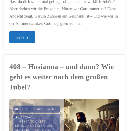
Hast du dich schon mal gefragt, ob jemand dir wirklich zuhört?
Aber drehen wir die Frage um: Hören wir Gott immer zu? Diese
Andacht zeigt, warum Zuhören ein Geschenk ist – und wie wir in
der Aufmerksamkeit Gott begegnen können.
"438
mehr
–
Die
408 – Hosianna – und dann? Wie
Frage
geht es weiter nach dem großen
nach
Jubel?
der
Aufmerksamkeit
ERSTELLT MIT CHATGPT
ALLTAG
/
–
BESTÄNDIGKEIT
/
EINZUG
/
GETHSEMANE
/
GLAUBEN
/
HOFFNUNG
/
Gott