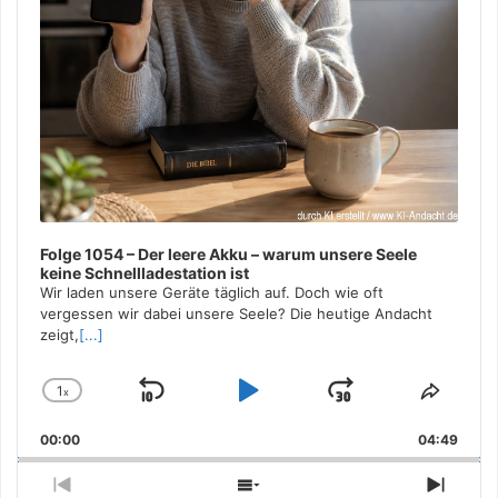
Folge 1054 – Der leere Akku – warum unsere Seele
keine Schnellladestation ist
Wir laden unsere Geräte täglich auf. Doch wie oft
vergessen wir dabei unsere Seele? Die heutige Andacht
zeigt,
[...]
1
x
Skip
Play
Jump
Change
Share
Playback
This
Backward
Pause
Forward
00:00
Rate
04:49
Episo
Previous
Show
Next