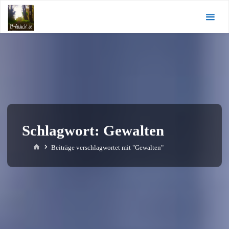
Zum
KI-
Inhalt
Andacht.de
springen
Schlagwort:
Gewalten
Start
Beiträge verschlagwortet mit "Gewalten"