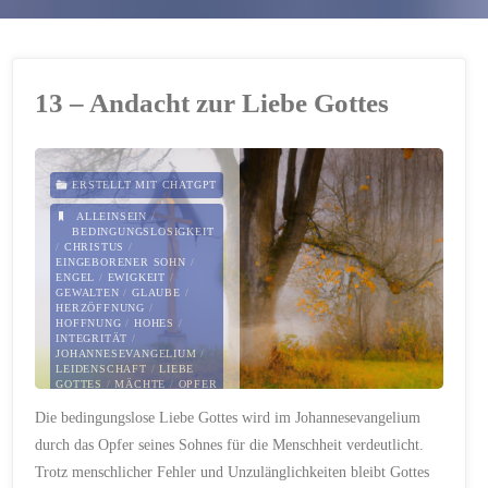
13 – Andacht zur Liebe Gottes
ERSTELLT MIT CHATGPT
ALLEINSEIN
/
BEDINGUNGSLOSIGKEIT
/
CHRISTUS
/
EINGEBORENER SOHN
/
ENGEL
/
EWIGKEIT
/
GEWALTEN
/
GLAUBE
/
HERZÖFFNUNG
/
HOFFNUNG
/
HOHES
/
INTEGRITÄT
/
JOHANNESEVANGELIUM
/
LEIDENSCHAFT
/
LIEBE
GOTTES
/
MÄCHTE
/
OPFER
/
RÖMERBRIEF
/
STÜTZE
/
Die bedingungslose Liebe Gottes wird im Johannesevangelium
TIEFES
/
TOD
/
TROST
/
VERGEBUNG
/
WÄRME
/
durch das Opfer seines Sohnes für die Menschheit verdeutlicht.
WELT
Trotz menschlicher Fehler und Unzulänglichkeiten bleibt Gottes
27. SEPTEMBER 2023