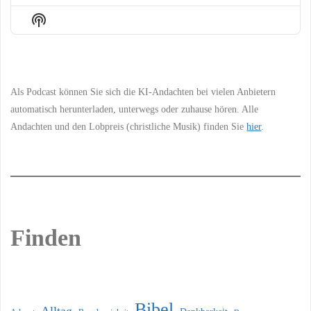
Episode
Episodes
Episo
Show
List
Podcast
Information
Als Podcast können Sie sich die KI-Andachten bei vielen Anbietern
automatisch herunterladen, unterwegs oder zuhause hören. Alle
Andachten und den Lobpreis (christliche Musik) finden Sie
hier
.
Finden
Bibel
Alltag