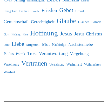
Dankbarkeit
Barmherzigkeit
Advent
Demut
Gebet
Frieden
Freiheit
Evangelium
Geduld
Freude
Glaube
Gemeinschaft
Gerechtigkeit
Glauben
Gnade
Hoffnung
Jesus
Jesus Christus
Gott
Heilung
Herz
Liebe
Mut
Nächstenliebe
Nachfolge
Licht
Mitgefühl
Verantwortung
Trost
Vergebung
Paulus
Politik
Vertrauen
Wahrheit
Versöhnung
Weihnachten
Veränderung
Weisheit