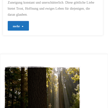
Zuneigung konstant und unerschütterlich. Diese göttliche Liebe
bietet Trost, Hoffnung und ewiges Leben für diejenigen, die
daran glauben.
"13
mehr
–
Andacht
zur
Liebe
Gottes"