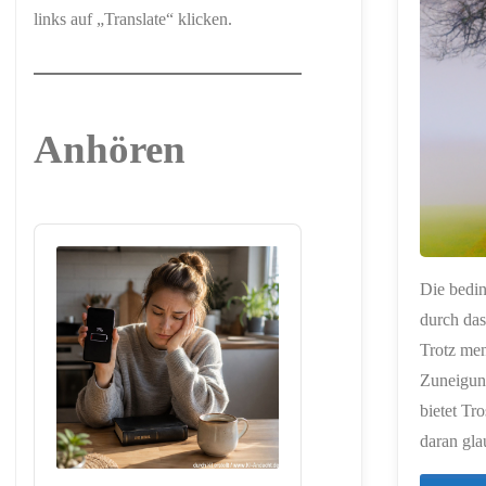
links auf „Translate“ klicken.
ERSTELLT MIT
CHATGPT
Anhören
Audio
Player
Die bedi
durch das
Trotz men
Zuneigung
bietet Tr
daran gla