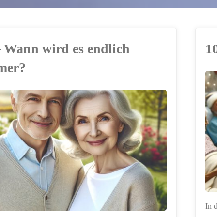
– Wann wird es endlich
1
mer?
ERSTELLT MIT
CHATGPT
In 