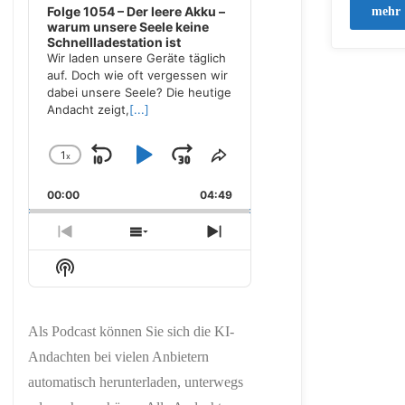
Folge 1054 – Der leere Akku –
mehr
warum unsere Seele keine
Schnellladestation ist
Wir laden unsere Geräte täglich
auf. Doch wie oft vergessen wir
dabei unsere Seele? Die heutige
Andacht zeigt,
[...]
1
x
Skip
Play
Jump
Change
Share
Playback
This
Backward
Pause
Forward
00:00
Rate
04:49
Episode
Previous
Show
Next
Episode
Episodes
Episode
Show
List
Podcast
Information
Als Podcast können Sie sich die KI-
Andachten bei vielen Anbietern
automatisch herunterladen, unterwegs