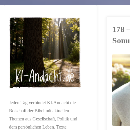
178 
Som
ERSTELLT MIT
CHATGPT
Jeden Tag verbindet KI-Andacht die
Botschaft der Bibel mit aktuellen
Themen aus Gesellschaft, Politik und
dem persönlichen Leben. Texte,