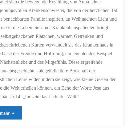
faltet sich die bewegende Erzählung von Anna, einer
gebungsvollen Krankenschwester, die von der herzlichen Tat
er benachbarten Familie inspiriert, an Weihnachten Licht und
me in die Leben einsamer Krankenhauspatienten bringt.
 selbstgebackenen Plätzchen, warmen Getränken und
dgeschriebenen Karten verwandelt sie das Krankenhaus in
e Oase der Freude und Hoffnung, ein leuchtendes Beispiel
 Nächstenliebe und des Mitgefühls. Diese ergreifende
hnachtsgeschichte spiegelt die tiefe Botschaft der
istlichen Lehre wider, indem sie zeigt, wie kleine Gesten der
e die Welt erhellen können, ein Echo der Worte Jesu aus
thäus 5,14: „Ihr seid das Licht der Welt.“
"103
mehr
–