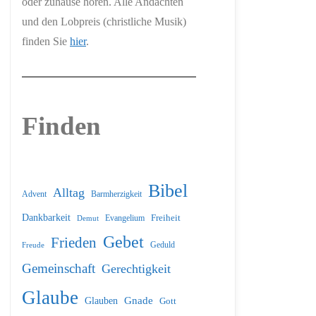
oder zuhause hören. Alle Andachten
und den Lobpreis (christliche Musik)
finden Sie
hier
.
Finden
Bibel
Alltag
Barmherzigkeit
Advent
Dankbarkeit
Freiheit
Evangelium
Demut
Gebet
Frieden
Geduld
Freude
Gemeinschaft
Gerechtigkeit
Glaube
Glauben
Gnade
Gott