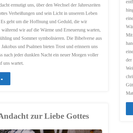
ent
acht ermutigt uns, über den Wechsel der Jahreszeiten
hin
ttes Verheißungen und sein Licht in unserem Leben
ein
 Es geht um die Hoffnung und Geduld, die wir
Wär
, während wir auf die Wärme und Erneuerung warten,
Mit
rühling und Sommer symbolisieren. Die Bibelverse aus
han
 Jakobus und Psalmen bieten Trost und erinnern uns
ein
ss nach jeder dunklen Nacht ein neuer Morgen voller
der
f uns wartet.
Wei
chr
"178
Güt
–
Mat
Wann
 Andacht zur Liebe Gottes
wird
es