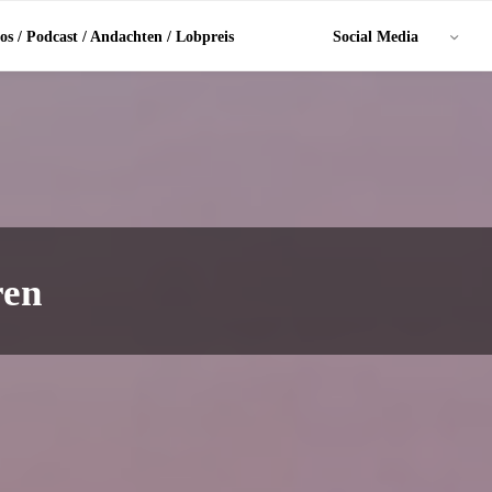
os / Podcast / Andachten / Lobpreis
Social Media
ren