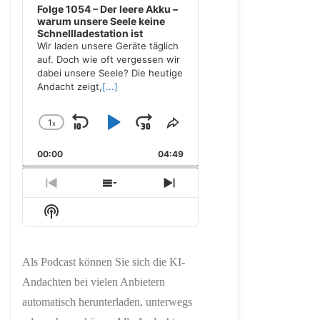
Folge 1054 – Der leere Akku –
warum unsere Seele keine
Schnellladestation ist
Wir laden unsere Geräte täglich
auf. Doch wie oft vergessen wir
dabei unsere Seele? Die heutige
Andacht zeigt,
[...]
1
x
Skip
Play
Jump
Change
Share
Playback
This
Backward
Pause
Forward
00:00
Rate
04:49
Episode
Previous
Show
Next
Episode
Episodes
Episode
Show
List
Podcast
Information
Als Podcast können Sie sich die KI-
Andachten bei vielen Anbietern
automatisch herunterladen, unterwegs