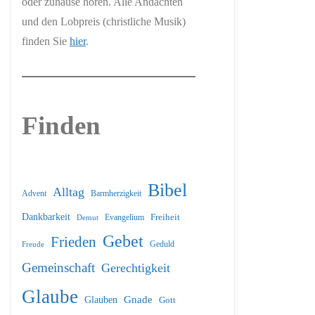
oder zuhause hören. Alle Andachten
und den Lobpreis (christliche Musik)
finden Sie
hier
.
Finden
Bibel
Alltag
Barmherzigkeit
Advent
Dankbarkeit
Freiheit
Evangelium
Demut
Gebet
Frieden
Geduld
Freude
Gemeinschaft
Gerechtigkeit
Glaube
Glauben
Gnade
Gott