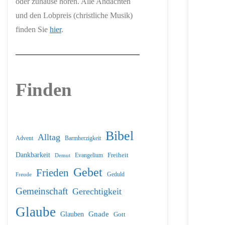
oder zuhause hören. Alle Andachten
und den Lobpreis (christliche Musik)
finden Sie
hier
.
Finden
Bibel
Alltag
Barmherzigkeit
Advent
Dankbarkeit
Freiheit
Evangelium
Demut
Gebet
Frieden
Geduld
Freude
Gemeinschaft
Gerechtigkeit
Glaube
Glauben
Gnade
Gott