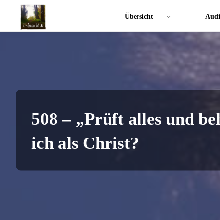
Zum
KI-
Übersicht
Audi
Inhalt
Andacht.de
springen
508 – „Prüft alles und b
ich als Christ?