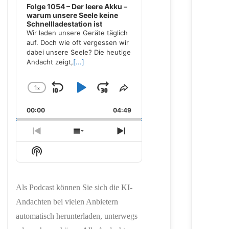
Folge 1054 – Der leere Akku –
warum unsere Seele keine
Schnellladestation ist
Wir laden unsere Geräte täglich
auf. Doch wie oft vergessen wir
dabei unsere Seele? Die heutige
Andacht zeigt,
[...]
1
x
Skip
Play
Jump
Change
Share
Playback
This
Backward
Pause
Forward
00:00
Rate
04:49
Episode
Previous
Show
Next
Episode
Episodes
Episode
Show
List
Podcast
Information
Als Podcast können Sie sich die KI-
Andachten bei vielen Anbietern
automatisch herunterladen, unterwegs