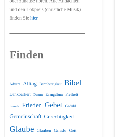
oder zuhause hören. Alle Andachten
und den Lobpreis (christliche Musik)
finden Sie
hier
.
Finden
Bibel
Alltag
Barmherzigkeit
Advent
Dankbarkeit
Freiheit
Evangelium
Demut
Gebet
Frieden
Geduld
Freude
Gemeinschaft
Gerechtigkeit
Glaube
Glauben
Gnade
Gott