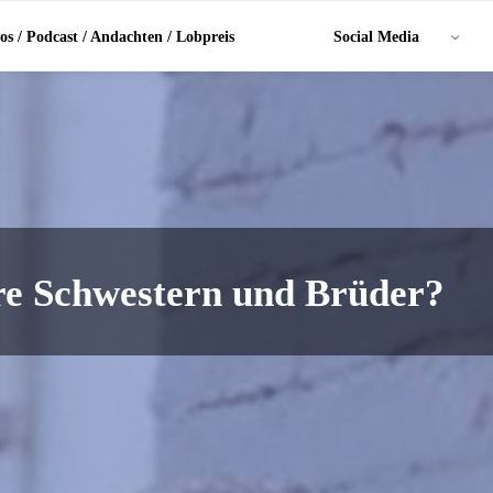
os / Podcast / Andachten / Lobpreis
Social Media
re Schwestern und Brüder?