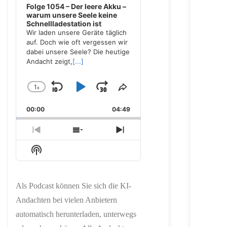
Folge 1054 – Der leere Akku –
warum unsere Seele keine
Schnellladestation ist
Wir laden unsere Geräte täglich
auf. Doch wie oft vergessen wir
dabei unsere Seele? Die heutige
Andacht zeigt,
[...]
1
x
Skip
Play
Jump
Change
Share
Playback
This
Backward
Pause
Forward
00:00
Rate
04:49
Episode
Previous
Show
Next
Episode
Episodes
Episode
Show
List
Podcast
Information
Als Podcast können Sie sich die KI-
Andachten bei vielen Anbietern
automatisch herunterladen, unterwegs