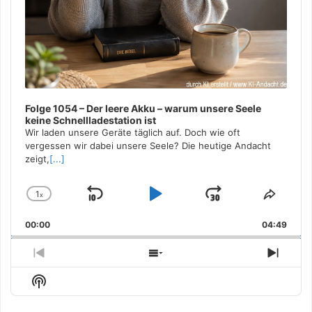
Folge 1054 – Der leere Akku – warum unsere Seele
keine Schnellladestation ist
Wir laden unsere Geräte täglich auf. Doch wie oft
vergessen wir dabei unsere Seele? Die heutige Andacht
zeigt,
[...]
1
x
Skip
Play
Jump
Change
Share
Playback
This
Backward
Pause
Forward
00:00
Rate
04:49
Episo
Previous
Show
Next
Episode
Episodes
Episo
Show
List
Podcast
Information