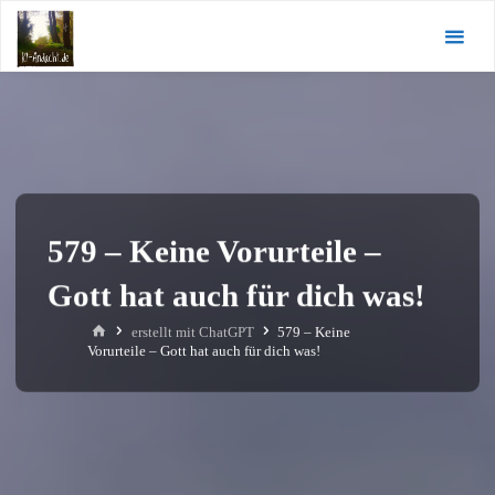
Zum
KI-
Inhalt
Andacht.de
springen
579 – Keine Vorurteile –
Gott hat auch für dich was!
Start
erstellt mit ChatGPT
579 – Keine
Vorurteile – Gott hat auch für dich was!