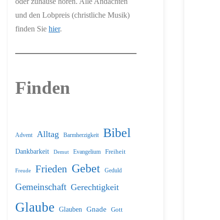
oder zuhause hören. Alle Andachten
und den Lobpreis (christliche Musik)
finden Sie
hier
.
Finden
Bibel
Alltag
Barmherzigkeit
Advent
Dankbarkeit
Freiheit
Evangelium
Demut
Gebet
Frieden
Geduld
Freude
Gemeinschaft
Gerechtigkeit
Glaube
Glauben
Gnade
Gott