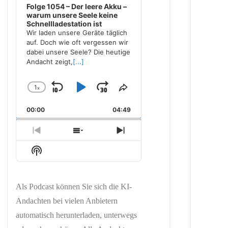
Folge 1054 – Der leere Akku –
warum unsere Seele keine
Schnellladestation ist
Wir laden unsere Geräte täglich
auf. Doch wie oft vergessen wir
dabei unsere Seele? Die heutige
Andacht zeigt,
[...]
1
x
Skip
Play
Jump
Change
Share
Playback
This
Backward
Pause
Forward
00:00
Rate
04:49
Episode
Previous
Show
Next
Episode
Episodes
Episode
Show
List
Podcast
Information
Als Podcast können Sie sich die KI-
Andachten bei vielen Anbietern
automatisch herunterladen, unterwegs