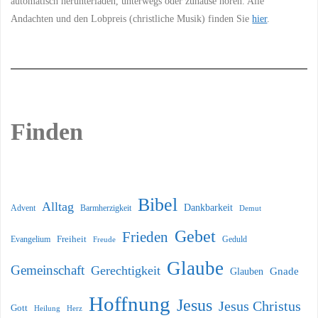
automatisch herunterladen, unterwegs oder zuhause hören. Alle
Andachten und den Lobpreis (christliche Musik) finden Sie
hier
.
Finden
Bibel
Alltag
Dankbarkeit
Barmherzigkeit
Advent
Demut
Gebet
Frieden
Freiheit
Evangelium
Geduld
Freude
Glaube
Gemeinschaft
Gerechtigkeit
Glauben
Gnade
Hoffnung
Jesus
Jesus Christus
Gott
Heilung
Herz