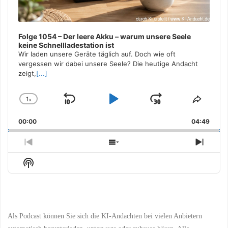
Folge 1054 – Der leere Akku – warum unsere Seele
keine Schnellladestation ist
Wir laden unsere Geräte täglich auf. Doch wie oft
vergessen wir dabei unsere Seele? Die heutige Andacht
zeigt,
[...]
1
x
Skip
Play
Jump
Change
Share
Playback
This
Backward
Pause
Forward
00:00
Rate
04:49
Episo
Previous
Show
Next
Episode
Episodes
Episo
Show
List
Podcast
Information
Als Podcast können Sie sich die KI-Andachten bei vielen Anbietern