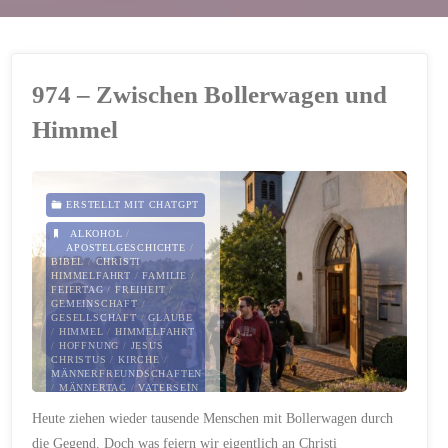
974 – Zwischen Bollerwagen und
Himmel
ERSTELLT MIT CHATGPT
ALKOHOL
/
APOSTELGESCHICHTE
/
BIBEL
/
CHRISTI
HIMMELFAHRT
/
FAMILIE
/
FEIERTAG
/
FREIHEIT
/
GEMEINSCHAFT
/
GESELLSCHAFT
/
GLAUBE
/
HIMMEL
/
HIMMELFAHRT
/
HOFFNUNG
/
JESUS
CHRISTUS
/
KIRCHE
/
MÄNNERFREUNDSCHAFTEN
/
MÄNNERTAG
/
VATERSEIN
/
VATERTAG
/
Heute ziehen wieder tausende Menschen mit Bollerwagen durch
VERANTWORTUNG
/
WAHRHEIT
die Gegend. Doch was feiern wir eigentlich an Christi