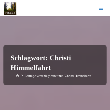
Zum
KI-
Inhalt
Andacht.de
springen
Schlagwort:
Christi
Himmelfahrt
Start
Beiträge verschlagwortet mit "Christi Himmelfahrt"