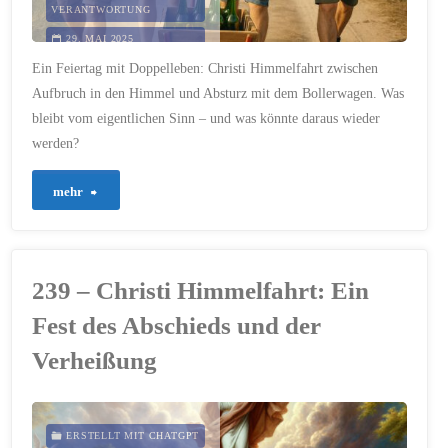
VERANTWORTUNG
29. MAI 2025
Ein Feiertag mit Doppelleben: Christi Himmelfahrt zwischen
Aufbruch in den Himmel und Absturz mit dem Bollerwagen. Was
bleibt vom eigentlichen Sinn – und was könnte daraus wieder
werden?
"624
mehr
–
Himmelfahrt:
239 – Christi Himmelfahrt: Ein
Mehr
Fest des Abschieds und der
als
Verheißung
ein
Bollerwagen
ERSTELLT MIT CHATGPT