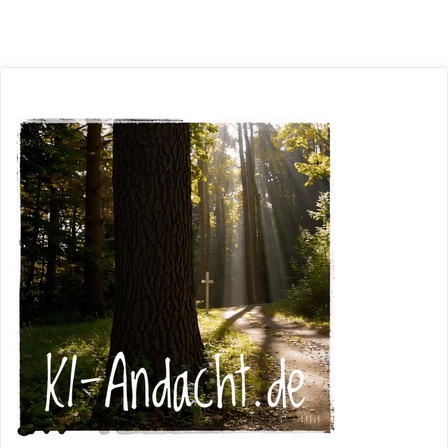
Christi
Himmelfahrt:
Ein
Fest
des
Abschieds
und
der
Verheißung"