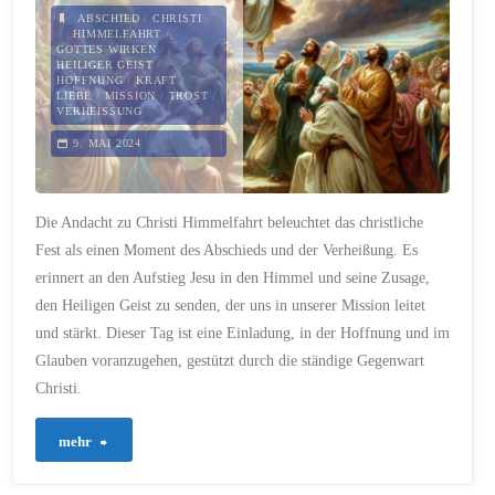
ABSCHIED
/
CHRISTI
voller
HIMMELFAHRT
/
GOTTES WIRKEN
/
HEILIGER GEIST
/
Bier"
HOFFNUNG
/
KRAFT
/
LIEBE
/
MISSION
/
TROST
/
VERHEISSUNG
9. MAI 2024
Die Andacht zu Christi Himmelfahrt beleuchtet das christliche
Fest als einen Moment des Abschieds und der Verheißung. Es
erinnert an den Aufstieg Jesu in den Himmel und seine Zusage,
den Heiligen Geist zu senden, der uns in unserer Mission leitet
und stärkt. Dieser Tag ist eine Einladung, in der Hoffnung und im
Glauben voranzugehen, gestützt durch die ständige Gegenwart
Christi.
"239
mehr
–