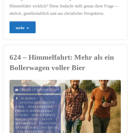
14. MAI 2026
Himmelfahrt wirklich? Diese Andacht stellt genau diese Frage —
ehrlich, gesellschaftlich und aus christlicher Perspektive.
"974
mehr
–
Zwischen
624 – Himmelfahrt: Mehr als ein
Bollerwagen
Bollerwagen voller Bier
und
Himmel"
ERSTELLT MIT CHATGPT
ALKOHOL
/
APOSTELGESCHICHTE
/
BIBEL
/
BOLLERWAGEN
/
CHRISTI HIMMELFAHRT
/
GLAUBE
/
HEILIGE GEIST
/
HIMMELFAHRT
/
JESUS
/
MÄNNERTAG
/
TRADITION
/
VATERSCHAFT
/
VATERTAG
/
VERÄNDERUNG
/