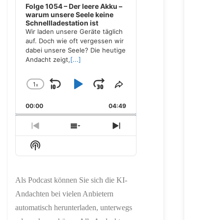
Folge 1054 – Der leere Akku –
warum unsere Seele keine
Schnellladestation ist
Wir laden unsere Geräte täglich
auf. Doch wie oft vergessen wir
dabei unsere Seele? Die heutige
Andacht zeigt,
[...]
1
x
Skip
Play
Jump
Change
Share
Playback
This
Backward
Pause
Forward
00:00
Rate
04:49
Episode
Previous
Show
Next
Episode
Episodes
Episode
Show
List
Podcast
Information
Als Podcast können Sie sich die KI-
Andachten bei vielen Anbietern
automatisch herunterladen, unterwegs