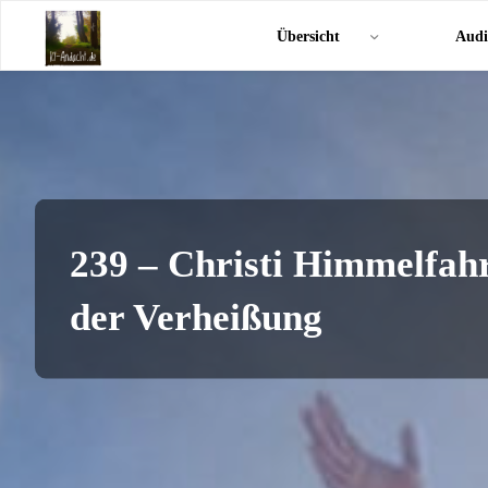
Zum
KI-
Übersicht
Audi
Inhalt
Andacht.de
springen
239 – Christi Himmelfahr
der Verheißung