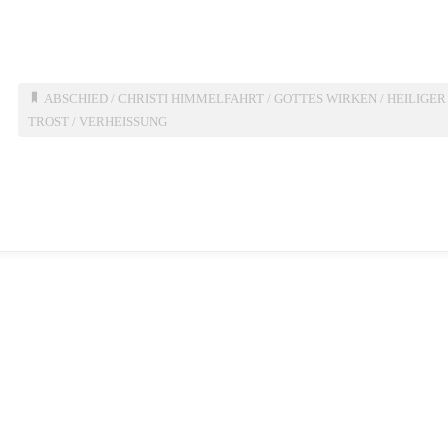
ABSCHIED
/
CHRISTI HIMMELFAHRT
/
GOTTES WIRKEN
/
HEILIGER
TROST
/
VERHEISSUNG