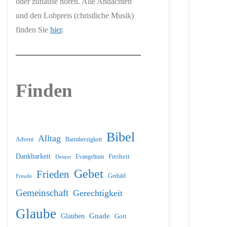
oder zuhause hören. Alle Andachten
und den Lobpreis (christliche Musik)
finden Sie
hier
.
Finden
Bibel
Alltag
Barmherzigkeit
Advent
Dankbarkeit
Freiheit
Evangelium
Demut
Gebet
Frieden
Geduld
Freude
Gemeinschaft
Gerechtigkeit
Glaube
Glauben
Gnade
Gott