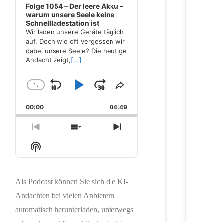
Folge 1054 – Der leere Akku –
warum unsere Seele keine
Schnellladestation ist
Wir laden unsere Geräte täglich
auf. Doch wie oft vergessen wir
dabei unsere Seele? Die heutige
Andacht zeigt,
[...]
1
x
Skip
Play
Jump
Change
Share
Playback
This
Backward
Pause
Forward
00:00
Rate
04:49
Episode
Previous
Show
Next
Episode
Episodes
Episode
Show
List
Podcast
Information
Als Podcast können Sie sich die KI-
Andachten bei vielen Anbietern
automatisch herunterladen, unterwegs