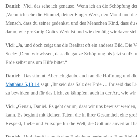
Daniel
: „Vici, das sehe ich genauso. Wenn ich an die Schöpfung 
‚Wenn ich sehe die Himmel, deiner Finger Werk, den Mond und die St
Mensch, dass du seiner gedenkst, und des Menschen Kind, dass du d
daran, wie großartig Gottes Werk ist und wie demütig wir davor steh
Vici
: „Ja, und doch zeigt uns die Realität oft ein anderes Bild. Die 
Seele: ‚Denn wir wissen, dass die ganze Schöpfung bis jetzt seufzt un
Erde selbst uns um Hilfe bittet.“
Daniel
: „Das stimmt. Aber ich glaube auch an die Hoffnung und di
Matthäus 5,13-14
sagt: ‚Ihr seid das Salz der Erde … Ihr seid das Li
zu bewirken und für das Licht zu kämpfen, auch in der Art, wie wi
Vici
: „Genau, Daniel. Es geht darum, dass wir uns bewusst werden
kann. Es beginnt mit kleinen Taten, die in ihrer Gesamtheit eine g
Respekt, Liebe und Fürsorge für die Welt, die Gott uns anvertraut ha
Daniel
: „Und damit ist auch eine Einladung verbunden. Eine Einlad