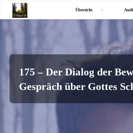
Zum
KI-
Übersicht
Audi
Inhalt
Andacht.de
springen
175 – Der Dialog der Bew
Gespräch über Gottes Sc