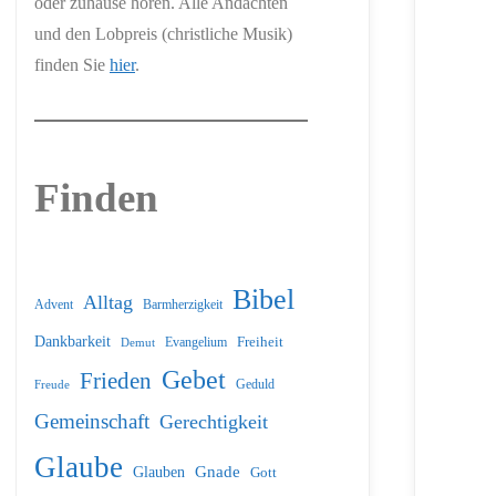
oder zuhause hören. Alle Andachten
und den Lobpreis (christliche Musik)
finden Sie
hier
.
Finden
Bibel
Alltag
Barmherzigkeit
Advent
Dankbarkeit
Freiheit
Evangelium
Demut
Gebet
Frieden
Geduld
Freude
Gemeinschaft
Gerechtigkeit
Glaube
Glauben
Gnade
Gott