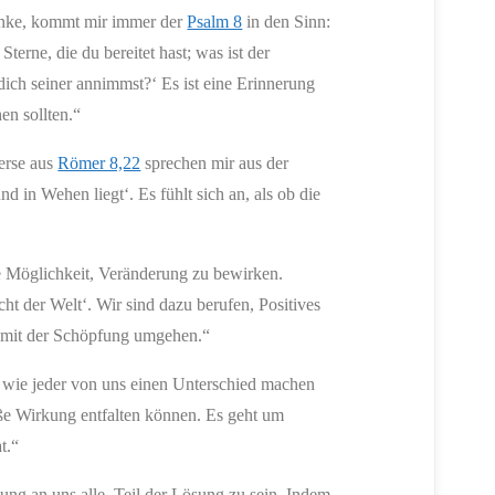
denke, kommt mir immer der
Psalm 8
in den Sinn:
erne, die du bereitet hast; was ist der
ich seiner annimmst?‘ Es ist eine Erinnerung
en sollten.“
Verse aus
Römer 8,22
sprechen mir aus der
d in Wehen liegt‘. Es fühlt sich an, als ob die
e Möglichkeit, Veränderung zu bewirken.
cht der Welt‘. Wir sind dazu berufen, Positives
r mit der Schöpfung umgehen.“
, wie jeder von uns einen Unterschied machen
roße Wirkung entfalten können. Es geht um
t.“
ung an uns alle, Teil der Lösung zu sein. Indem