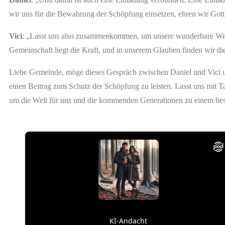
wir uns für die Bewahrung der Schöpfung einsetzen, ehren wir Gott
Vici
: „Lasst uns also zusammenkommen, um unsere wunderbare Welt
Gemeinschaft liegt die Kraft, und in unserem Glauben finden wir di
Liebe Gemeinde, möge dieses Gespräch zwischen Daniel und Vici un
einen Beitrag zum Schutz der Schöpfung zu leisten. Lasst uns mit 
um die Welt für uns und die kommenden Generationen zu einem be