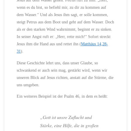
Jesus auf dem Wasser gehen. Petrus ruft zu ihm: „Herr,
wenn es du bist, so befiehl mir, zu dir zu kommen auf
dem Wasser.“ Und als Jesus ihm sagt, er solle kommen,
steigt Petrus aus dem Boot und geht auf dem Wasser. Doch
als er den starken Wind wahrnimmt, beginnt er zu sinken.
In seiner Angst ruft er: „Herr, rette mich!“ Sofort streckt
Jesus ihm die Hand aus und rettet ihn (
Matthäus 14,28-
31
).
Diese Geschichte lehrt uns, dass unser Glaube, so
schwankend er auch sein mag, gestärkt wird, wenn wir
unseren Blick auf Jesus richten, anstatt auf die Stürme, die
uns umgeben.
Ein weiteres Beispiel ist der Psalm 46, in dem es heißt:
„Gott ist unsre Zuflucht und
Stärke, eine Hilfe, die in großen