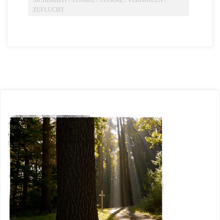
SICHERHEIT
/
STÄRKE
/
STÜRME
/
VERTRAUEN
/
ZUFLUCHT