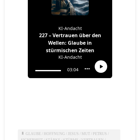
GLAUBE
/
HOFFNUNG
/
JESUS
/
MUT
/
PETRUS
/