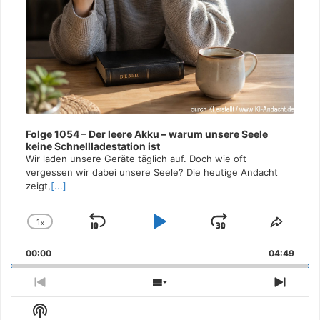
Folge 1054 – Der leere Akku – warum unsere Seele
keine Schnellladestation ist
Wir laden unsere Geräte täglich auf. Doch wie oft
vergessen wir dabei unsere Seele? Die heutige Andacht
zeigt,
[...]
1
x
Skip
Play
Jump
Change
Share
Playback
This
Backward
Pause
Forward
00:00
Rate
04:49
Episo
Previous
Show
Next
Episode
Episodes
Episo
Show
List