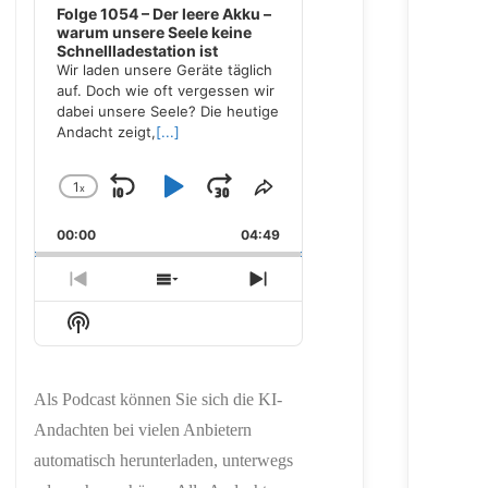
Folge 1054 – Der leere Akku –
warum unsere Seele keine
Schnellladestation ist
Wir laden unsere Geräte täglich
auf. Doch wie oft vergessen wir
dabei unsere Seele? Die heutige
Andacht zeigt,
[...]
1
x
Skip
Play
Jump
Change
Share
Playback
This
Backward
Pause
Forward
00:00
Rate
04:49
Episode
Previous
Show
Next
Episode
Episodes
Episode
Show
List
Podcast
Information
Als Podcast können Sie sich die KI-
Andachten bei vielen Anbietern
automatisch herunterladen, unterwegs