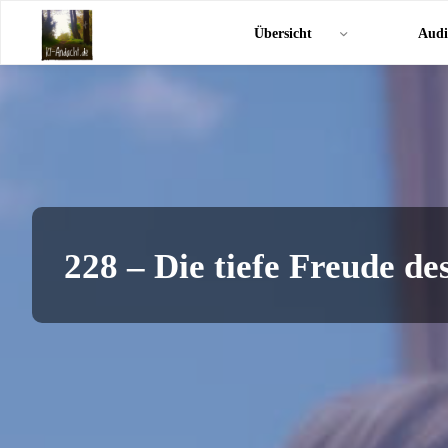
Zum
KI-
Übersicht
Audi
Inhalt
Andacht.de
springen
228 – Die tiefe Freude d