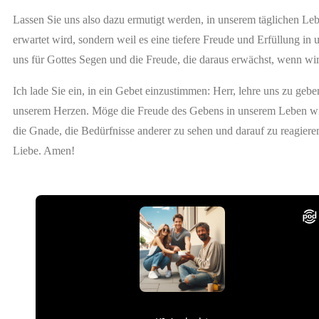
Lassen Sie uns also dazu ermutigt werden, in unserem täglichen Leb
erwartet wird, sondern weil es eine tiefere Freude und Erfüllung i
uns für Gottes Segen und die Freude, die daraus erwächst, wenn wi
Ich lade Sie ein, in ein Gebet einzustimmen: Herr, lehre uns zu geb
unserem Herzen. Möge die Freude des Gebens in unserem Leben wid
die Gnade, die Bedürfnisse anderer zu sehen und darauf zu reagiere
Liebe. Amen!