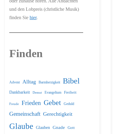
oder zuhause hören. Alle Andachten
und den Lobpreis (christliche Musik)
finden Sie
hier
.
Finden
Bibel
Alltag
Barmherzigkeit
Advent
Dankbarkeit
Freiheit
Evangelium
Demut
Gebet
Frieden
Geduld
Freude
Gemeinschaft
Gerechtigkeit
Glaube
Glauben
Gnade
Gott